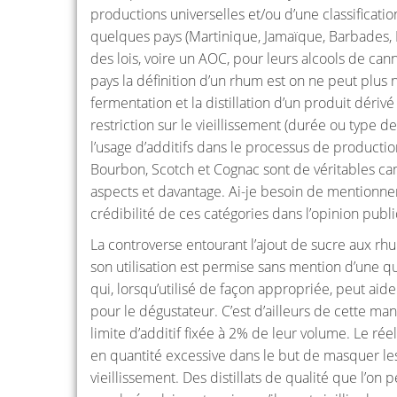
productions universelles et/ou d’une classificati
quelques pays (Martinique, Jamaïque, Barbades, 
des lois, voire un AOC, pour leurs alcools de cann
pays la définition d’un rhum est on ne peut plus 
fermentation et la distillation d’un produit déri
restriction sur le vieillissement (durée ou type de
l’usage d’additifs dans le processus de production
Bourbon, Scotch et Cognac sont de véritables ca
aspects et davantage. Ai-je besoin de mentionner q
crédibilité de ces catégories dans l’opinion publ
La controverse entourant l’ajout de sucre aux r
son utilisation est permise sans mention d’une q
qui, lorsqu’utilisé de façon appropriée, peut ai
pour le dégustateur. C’est d’ailleurs de cette man
limite d’additif fixée à 2% de leur volume. Le réel
en quantité excessive dans le but de masquer les
vieillissement. Des distillats de qualité que l’o