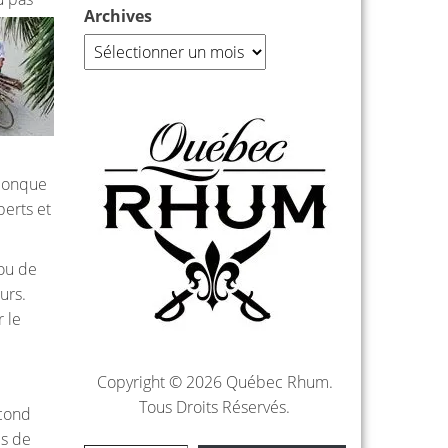
Archives
conque
perts et
 ou de
urs.
r le
Copyright © 2026 Québec Rhum.
Tous Droits Réservés.
econd
is de