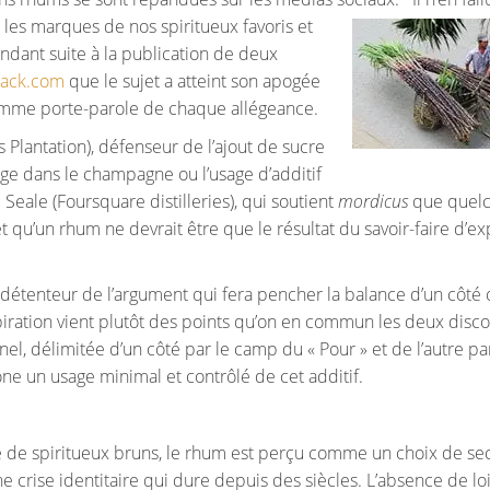
 les marques de nos spiritueux favoris et
ndant suite à la publication de deux
hack.com
que le sujet a atteint son apogée
comme porte-parole de chaque allégeance.
 Plantation), défenseur de l’ajout de sucre
ge dans le champagne ou l’usage d’additif
Seale (Foursquare distilleries), qui soutient
mordicus
que quel
et qu’un rhum ne devrait être que le résultat du savoir-faire d’ex
e détenteur de l’argument qui fera pencher la balance d’un côté
nspiration vient plutôt des points qu’on en commun les deux disco
el, délimitée d’un côté par le camp du « Pour » et de l’autre pa
ne un usage minimal et contrôlé de cet additif.
le de spiritueux bruns, le rhum est perçu comme un choix de s
crise identitaire qui dure depuis des siècles. L’absence de lo