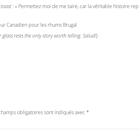
e
toast :
« Permettez-moi de me taire, car la véritable histoire re
eur Canadien pour les rhums Brugal
 glass rests the only story worth telling. Salud!
)
champs obligatoires sont indiqués avec
*