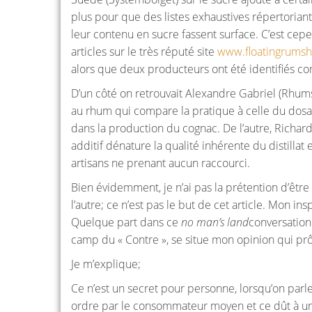
plus pour que des listes exhaustives répertoriant
leur contenu en sucre fassent surface. C’est cepe
articles sur le très réputé site
www.floatingrums
alors que deux producteurs ont été identifiés 
D’un côté on retrouvait Alexandre Gabriel (Rhums
au rhum qui compare la pratique à celle du dosa
dans la production du cognac. De l’autre, Richard 
additif dénature la qualité inhérente du distillat 
artisans ne prenant aucun raccourci.
Bien évidemment, je n’ai pas la prétention d’êtr
l’autre; ce n’est pas le but de cet article. Mon i
Quelque part dans ce
no man’s land
conversationn
camp du « Contre », se situe mon opinion qui prô
Je m’explique;
Ce n’est un secret pour personne, lorsqu’on par
ordre par le consommateur moyen et ce dût à une 