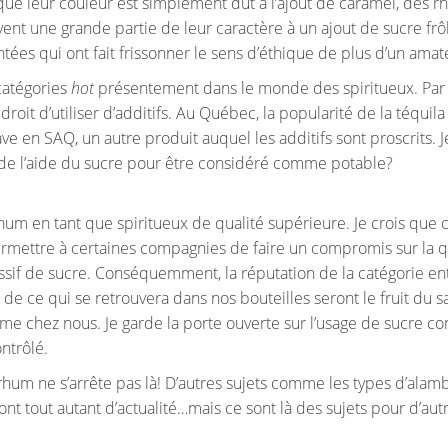
ors que leur couleur est simplement dût à l’ajout de caramel, des 
vent une grande partie de leur caractère à un ajout de sucre frôl
tées qui ont fait frissonner le sens d’éthique de plus d’un amat
 catégories
hot
présentement dans le monde des spiritueux. Par
e droit d’utiliser d’additifs. Au Québec, la popularité de la téquila
ve en SAQ, un autre produit auquel les additifs sont proscrits. 
n de l’aide du sucre pour être considéré comme potable?
um en tant que spiritueux de qualité supérieure. Je crois que c
ermettre à certaines compagnies de faire un compromis sur la q
excessif de sucre. Conséquemment, la réputation de la catégorie en
de ce qui se retrouvera dans nos bouteilles seront le fruit du sa
e chez nous. Je garde la porte ouverte sur l’usage de sucre 
ontrôlé.
rhum ne s’arrête pas là! D’autres sujets comme les types d’alam
sont tout autant d’actualité…mais ce sont là des sujets pour d’aut