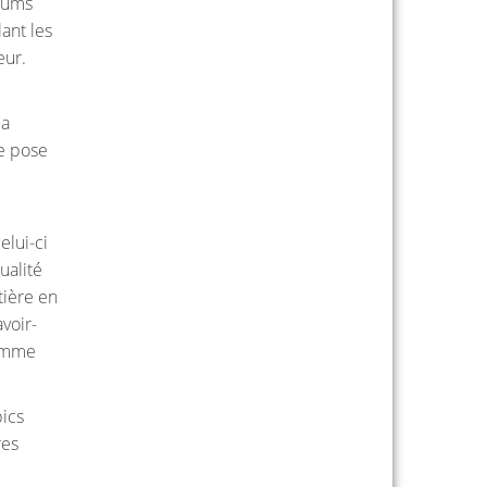
rhums
ant les
eur.
 a
Je pose
elui-ci
ualité
tière en
voir-
comme
bics
res