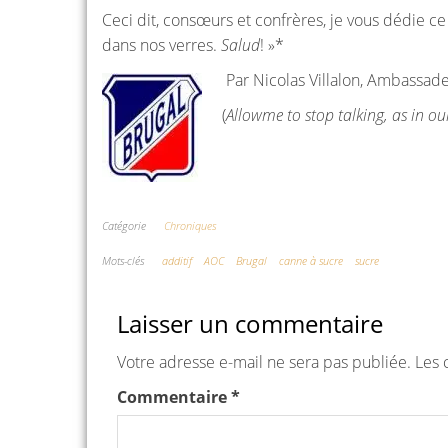
Ceci dit, consœurs et confrères, je vous dédie c
dans nos verres.
Salud
! »*
Par Nicolas Villalon, Ambassad
(
Allowme to stop talking, as in our
Catégorie
Chroniques
Mots-clés
additif
AOC
Brugal
canne à sucre
sucre
Laisser un commentaire
Votre adresse e-mail ne sera pas publiée.
Les 
Commentaire
*