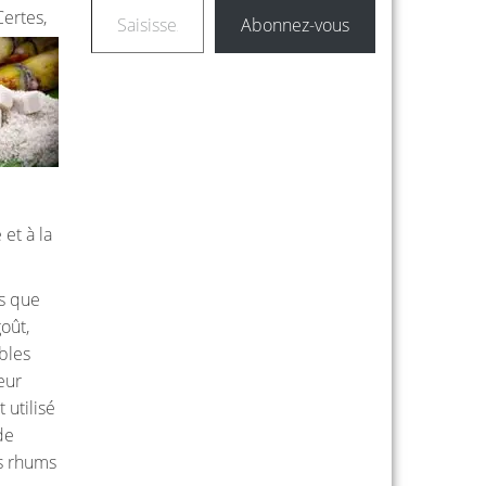
ertes,
Abonnez-vous
et à la
rs que
oût,
bles
eur
 utilisé
de
es rhums