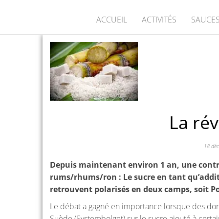
ACCUEIL
ACTIVITÉS
SAUCES
La rév
18 dé
Depuis maintenant environ 1 an, une contr
rums/rhums/ron : Le sucre en tant qu’additi
retrouvent polarisés en deux camps, soit Po
Le débat a gagné en importance lorsque des donné
Suède (Systembolget) sur le sucre ajouté à cert