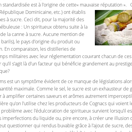
on standardisée est à l’origine de cette« mauvaise réputation ».
C
République Dominicaine, etc.) ont établis
es à sucre. Ceci dit, pour la majorité des
nébuleuse : Un spiritueux obtenu suite à la
vé de la canne à sucre. Aucune mention de
 barils), le pays d’origine du produit ou
. En comparaison, les distilleries de
mps militaires avec leur réglementation couvrant chacun de ces
u’il s’agit là d’un facteur qui bénéficie grandement au prestige 
ique?
hums est un symptôme évident de ce manque de législations alo
uantité maximale. Comme le sel, le sucre est un exhausteur de g
der à amplifier certaines saveurs et arômes autrement impercepti
ière qu’on l’utilise chez les producteurs de Cognacs qui voient l
 problème avec l’édulcoration de spiritueux survient lorsqu’il est
 imperfections du liquide ou, pire encore, à créer une illusion 
n peut questionner qui rendus buvable grâce à l’ajout de sucre, d