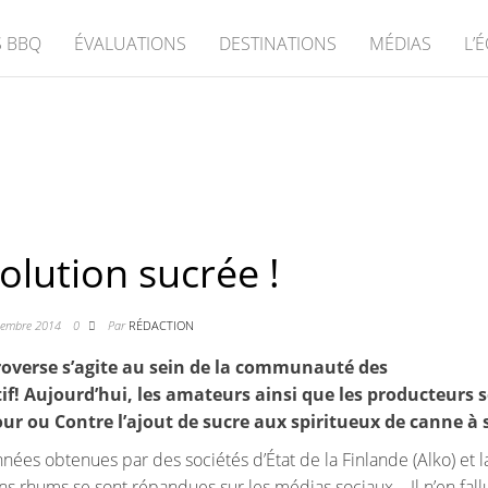
 BBQ
ÉVALUATIONS
DESTINATIONS
MÉDIAS
L’
olution sucrée !
cembre 2014
0
Par
RÉDACTION
overse s’agite au sein de la communauté des
f! Aujourd’hui, les amateurs ainsi que les producteurs s
ur ou Contre l’ajout de sucre aux spiritueux de canne à 
es obtenues par des sociétés d’État de la Finlande (Alko) et l
ains rhums se sont répandues sur les médias sociaux.
Il n’en fal