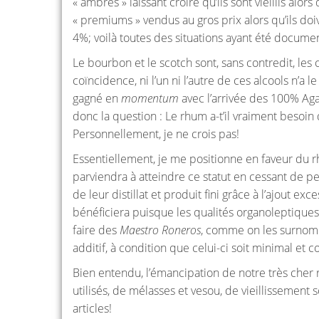
« ambrés » laissant croire qu’ils sont vieillis al
« premiums » vendus au gros prix alors qu’ils doi
4%; voilà toutes des situations ayant été documen
Le bourbon et le scotch sont, sans contredit, les
coïncidence, ni l’un ni l’autre de ces alcools n’a l
gagné en
momentum
avec l’arrivée des 100% Aga
donc la question : Le rhum a-t’il vraiment besoi
Personnellement, je ne crois pas!
Essentiellement, je me positionne en faveur du rh
parviendra à atteindre ce statut en cessant de p
de leur distillat et produit fini grâce à l’ajout 
bénéficiera puisque les qualités organoleptiques 
faire des
Maestro Roneros
, comme on les surnomm
additif, à condition que celui-ci soit minimal et c
Bien entendu, l’émancipation de notre très cher 
utilisés, de mélasses et vesou, de vieillissement 
articles!