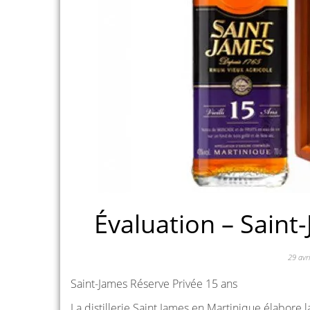
Évaluation – Saint
29 avr
Saint-James Réserve Privée 15 ans
La distillerie Saint James en Martinique élabore 