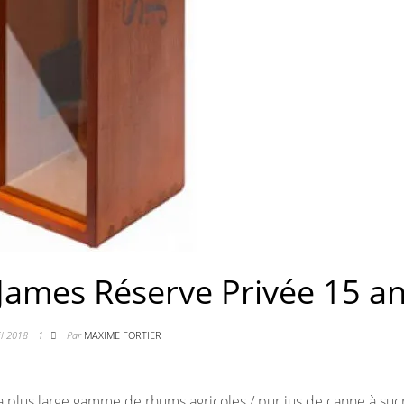
-James Réserve Privée 15 a
il 2018
1
Par
MAXIME FORTIER
la plus large gamme de rhums agricoles / pur jus de canne à suc