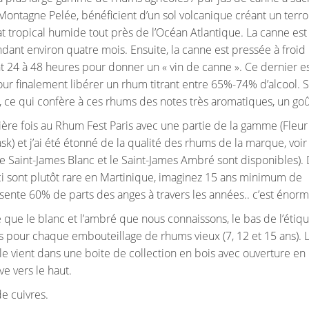
 Montagne Pelée, bénéficient d’un sol volcanique créant un terro
mat tropical humide tout près de l’Océan Atlantique. La canne est
ndant environ quatre mois. Ensuite, la canne est pressée à froid
t 24 à 48 heures pour donner un « vin de canne ». Ce dernier es
our finalement libérer un rhum titrant entre 65%-74% d’alcool. S
, ce qui confère à ces rhums des notes très aromatiques, un goût
ière fois au Rhum Fest Paris avec une partie de la gamme (Fleur
ask) et j’ai été étonné de la qualité des rhums de la marque, vo
le Saint-James Blanc et le Saint-James Ambré sont disponibles).
i sont plutôt rare en Martinique, imaginez 15 ans minimum de
résente 60% de parts des anges à travers les années.. c’est énorm
que le blanc et l’ambré que nous connaissons, le bas de l’étiqu
ts pour chaque embouteillage de rhums vieux (7, 12 et 15 ans). 
lle vient dans une boite de collection en bois avec ouverture en
ve vers le haut.
e cuivres.