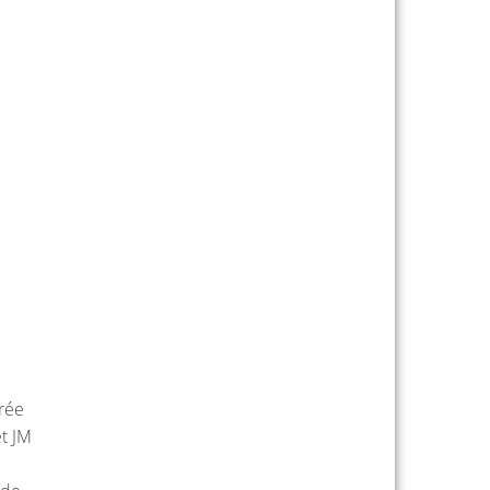
trée
t JM