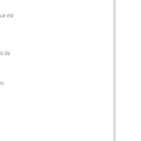
que est
i
is de
es