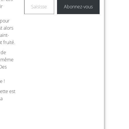
ir
Abonnez-vous
 pour
t alors
aint-
 fruité.
 de
ir même
 Des
e !
ette est
La