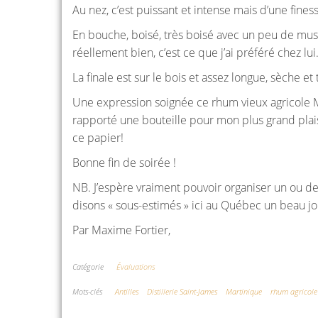
Au nez, c’est puissant et intense mais d’une fines
En bouche, boisé, très boisé avec un peu de musc
réellement bien, c’est ce que j’ai préféré chez lui
La finale est sur le bois et assez longue, sèche et 
Une expression soignée ce rhum vieux agricole Mart
rapporté une bouteille pour mon plus grand plaisir
ce papier!
Bonne fin de soirée !
NB. J’espère vraiment pouvoir organiser un ou 
disons « sous-estimés » ici au Québec un beau jou
Par Maxime Fortier,
Catégorie
Évaluations
Mots-clés
Antilles
Distillerie Saint-James
Martinique
rhum agricole