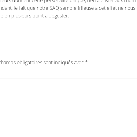
leurs donnent cette personalité unique, rien a envier aux rhum
ant, le fait que notre SAQ semble frileuse a cet effet ne nous 
re en plusieurs point a deguster.
champs obligatoires sont indiqués avec
*