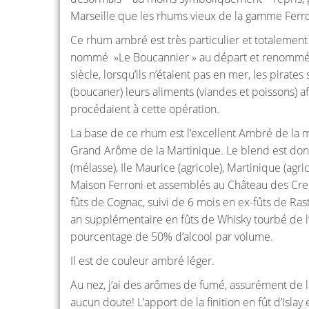
Marseille que les rhums vieux de la gamme Ferr
Ce rhum ambré est très particulier et totalement u
nommé »Le Boucannier » au départ et renommé e
siècle, lorsqu’ils n’étaient pas en mer, les pirat
(boucaner) leurs aliments (viandes et poissons) afi
procédaient à cette opération.
La base de ce rhum est l’excellent Ambré de la
Grand Arôme de la Martinique. Le blend est do
(mélasse), Ile Maurice (agricole), Martinique (agr
Maison Ferroni et assemblés au Château des Creiss
fûts de Cognac, suivi de 6 mois en ex-fûts de Rast
an supplémentaire en fûts de Whisky tourbé de l’î
pourcentage de 50% d’alcool par volume.
Il est de couleur ambré léger.
Au nez, j’ai des arômes de fumé, assurément de la
aucun doute! L’apport de la finition en fût d’Is