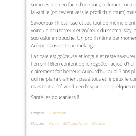
sommes bien en face d’un rhum, tellement on ne peu
la vanille (on revient vers le profil d’un rhum) mai
Savoureux!! Il est lisse et sec tout de même d’ent
voire un peu terreux et goûteux du scotch Islay, c
sucrosité en bouche. Un profil même par moment
Arôme dans ce beau mélange.
La finale est goûteuse et longue et reste savoureu
Ferroni ! Bien content de le regoûter aujourd’hui 
clairement fait horreur! Aujourd’hui quoi 3 ans p
qui ne plaira vraiment pas à tous et je peux le 
mais tout a été vendu en l’espace de quelques m
Santé les boucaniers !!
Catégorie
Évaluations
Mots-clés
Ferroni
Guillaume Ferroni
Marseille