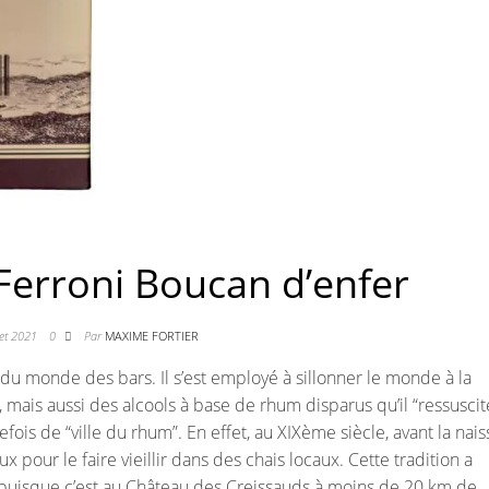
 Ferroni Boucan d’enfer
let 2021
0
Par
MAXIME FORTIER
 du monde des bars. Il s’est employé à sillonner le monde à la
mais aussi des alcools à base de rhum disparus qu’il “ressuscite”
efois de “ville du rhum”. En effet, au XIXème siècle, avant la nai
x pour le faire vieillir dans des chais locaux. Cette tradition a
puisque c’est au Château des Creissauds à moins de 20 km de