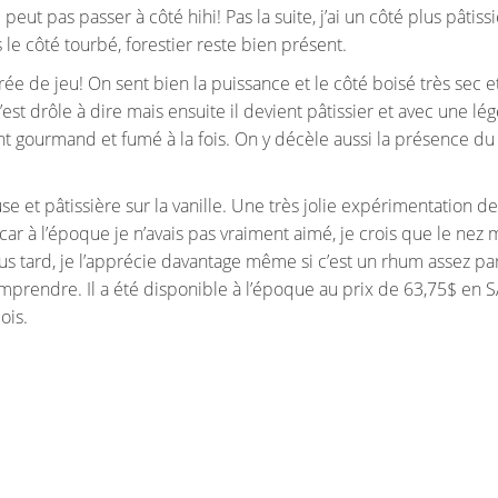
t pas passer à côté hihi! Pas la suite, j’ai un côté plus pâtissi
s le côté tourbé, forestier reste bien présent.
rée de jeu! On sent bien la puissance et le côté boisé très sec e
’est drôle à dire mais ensuite il devient pâtissier et avec une lé
 gourmand et fumé à la fois. On y décèle aussi la présence d
se et pâtissière sur la vanille. Une très jolie expérimentation d
car à l’époque je n’avais pas vraiment aimé, je crois que le nez m
lus tard, je l’apprécie davantage même si c’est un rhum assez par
comprendre. Il a été disponible à l’époque au prix de 63,75$ en 
ois.