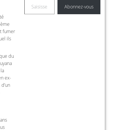
Abonnez-vous
té
17ème
nt fumer
el ils
 que du
Guyana
 la
en ex-
n d’un
u
sans
ous