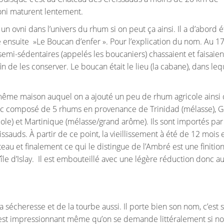
oni maturent lentement.
n ovni dans l’univers du rhum si on peut ça ainsi. Il a d’abord é
nsuite »Le Boucan d’enfer ». Pour l’explication du nom. Au 
es semi-sédentaires (appelés les boucaniers) chassaient et faisaie
n de les conserver. Le boucan était le lieu (la cabane), dans lequ
 même maison auquel on a ajouté un peu de rhum agricole ainsi
nc composé de 5 rhums en provenance de Trinidad (mélasse), 
icole) et Martinique (mélasse/grand arôme). Ils sont importés par
auds. À partir de ce point, la vieillissement à été de 12 mois 
eau et finalement ce qui le distingue de l’Ambré est une finitio
le d’Islay. Il est embouteillé avec une légère réduction donc a
 sécheresse et de la tourbe aussi. Il porte bien son nom, c’est 
lay est impressionnant même qu’on se demande littéralement si n