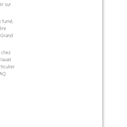
er sur
t fumé,
gère
u Grand
e chez
’avait
ticulier
SAQ