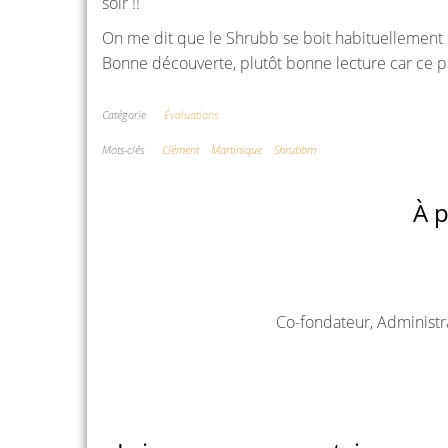
soir !!
On me dit que le Shrubb se boit habituellement pu
Bonne découverte, plutôt bonne lecture car ce pro
Catégorie
Évaluations
Mots-clés
Clément
Martinique
Shrubbm
À p
Co-fondateur, Administr