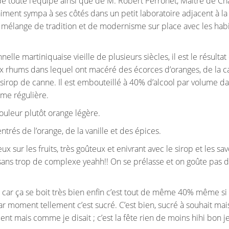
de toute l’équipe ainsi que de M. Robert Perronet, Maître de Ch
ment sympa à ses côtés dans un petit laboratoire adjacent à la
élange de tradition et de modernisme sur place avec les habi
lle martiniquaise vieille de plusieurs siècles, il est le résultat
 rhums dans lequel ont macéré des écorces d’oranges, de la c
u sirop de canne. Il est embouteillé à 40% d’alcool par volume d
me régulière.
ouleur plutôt orange légère.
ntrés de l’orange, de la vanille et des épices.
ux sur les fruits, très goûteux et enivrant avec le sirop et les sa
, sans trop de complexe yeahh!! On se prélasse et on goûte pas d
n car ça se boit très bien enfin c’est tout de même 40% même si
r moment tellement c’est sucré. C’est bien, sucré à souhait mais
t mais comme je disait ; c’est la fête rien de moins hihi bon j