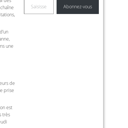
aî des
Abonnez-vous
 chaîne
tations,
 d’un
anne,
ans une
veurs de
e prise
 on est
 très
eudi