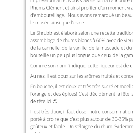
impressionnante. Nous y avons fait la rencontre 
Rhums Clément et ainsi profiter d’un moment vrai
d’embouteillage. Nous avons remarqué un beau m
le musée ainsi que l’usine.
Le Shrubb est élaboré selon une recette traditionne
assemblage de rhums blancs à 60% avec de vieux
de la cannelle, de la vanille, de la muscade et d
bouteille un peu plus longue que ceux de la gam
Comme son nom l’indique, cette liqueur est de c
Au nez, il est doux sur les arômes fruités et conce
En bouche, il est doux et très très sucré et moelle
l’orange et des épices! C’est décidément la fête
de tête ici 🙂
Il est très doux, il faut doser notre consommatio
porté à croire que c’est plus autour de 30-35% pa
goûteux et facile. On s’éloigne du rhum évidemmen