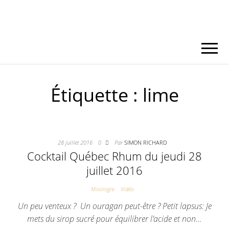
Étiquette :
lime
28 juillet 2016
0
Par
SIMON RICHARD
Cocktail Québec Rhum du jeudi 28
juillet 2016
Mixologie
Vidéo
Un peu venteux ? Un ouragan peut-être ? Petit lapsus: Je
mets du sirop sucré pour équilibrer l’acide et non…