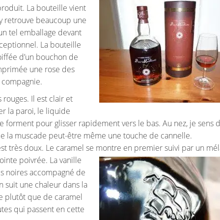
oduit. La bouteille vient
 y retrouve beaucoup une
 un tel emballage devant
xceptionnel. La bouteille
coiffée d’un bouchon de
 imprimée une rose des
la compagnie.
ouges. Il est clair et
r la paroi, le liquide
 forment pour glisser rapidement vers le bas. Au nez, je sens 
 de la muscade peut-être même une touche de cannelle.
est très doux. Le caramel se montre en premier suivi par un mé
inte poivrée. La vanille
ises noires accompagné de
en suit une chaleur dans la
ne plutôt que de caramel
tes qui passent en cette