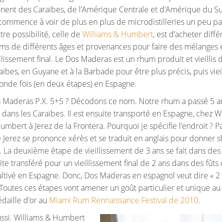
ennent des Caraïbes, de l’Amérique Centrale et d’Amérique du S
commence à voir de plus en plus de microdistilleries un peu pa
utre possibilité, celle de
Williams & Humbert
, est d’acheter diffé
ms de différents âges et provenances pour faire des mélanges 
illissement final. Le Dos Maderas est un rhum produit et vieillis 
aïbes, en Guyane et à la Barbade pour être plus précis, puis vieil
onde fois (en deux étapes) en Espagne.
 Maderas P.X. 5+5 ? Décodons ce nom. Notre rhum a passé 5 a
s dans les Caraïbes. Il est ensuite transporté en Espagne, chez W
umbert à Jerez de la Frontera. Pourquoi je spécifie l’endroit ? P
 Jerez se prononce xérès et se traduit en anglais pour donner s
. La deuxième étape de vieillissement de 3 ans se fait dans des
e transféré pour un vieillissement final de 2 ans dans des fûts
ltivé en Espagne. Donc, Dos Maderas en espagnol veut dire « 2 
 Toutes ces étapes vont amener un goût particulier et unique a
daille d’or au
Miami Rum Rennaissance Festival de 2010
.
éussi. Williams & Humbert