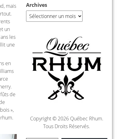
Archives
ud, mais
rtout.
rents
et un
dans les
lit une
ns en
illiams
arce
herry.
 fûts de
 de
bois »,
u rhum.
Copyright © 2026 Québec Rhum.
Tous Droits Réservés.