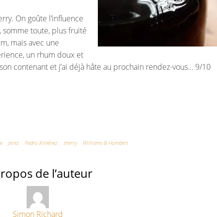
rry. On goûte l’influence
, somme toute, plus fruité
um, mais avec une
érience, un rhum doux et
son contenant et j’ai déjà hâte au prochain rendez-vous… 9/10
e
Jerez
Pedro Ximénez
sherry
Williams & Humbert
ropos de l’auteur
Simon Richard