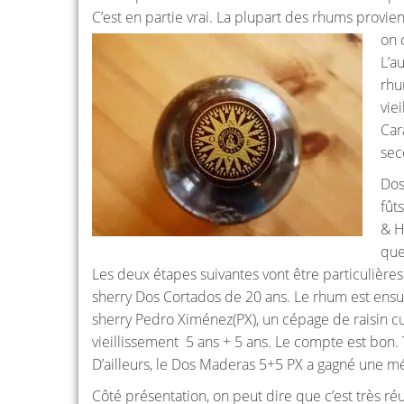
C’est en partie vrai. La plupart des rhums provi
on 
L’a
rhu
vie
Car
sec
Dos
fût
& H
que
Les deux étapes suivantes vont être particulières
sherry Dos Cortados de 20 ans. Le rhum est ensuit
sherry Pedro Ximénez(PX), un cépage de raisin cu
vieillissement 5 ans + 5 ans. Le compte est bon.
D’ailleurs, le Dos Maderas 5+5 PX a gagné une mé
Côté présentation, on peut dire que c’est très r