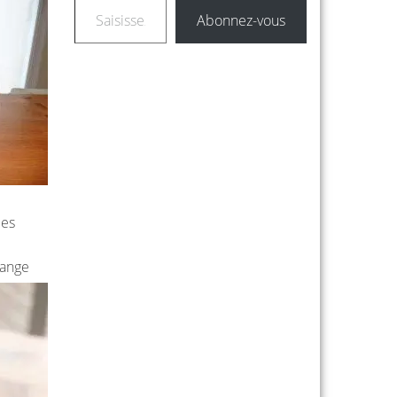
Abonnez-vous
des
lange