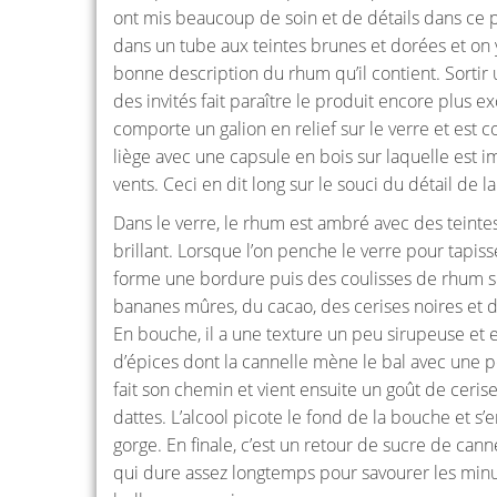
ont mis beaucoup de soin et de détails dans ce pr
dans un tube aux teintes brunes et dorées et on
bonne description du rhum qu’il contient. Sortir
des invités fait paraître le produit encore plus e
comporte un galion en relief sur le verre et est 
liège avec une capsule en bois sur laquelle est
vents. Ceci en dit long sur le souci du détail de 
Dans le verre, le rhum est ambré avec des teintes r
brillant. Lorsque l’on penche le verre pour tapisse
forme une bordure puis des coulisses de rhum se
bananes mûres, du cacao, des cerises noires et
En bouche, il a une texture un peu sirupeuse et 
d’épices dont la cannelle mène le bal avec une po
fait son chemin et vient ensuite un goût de cer
dattes. L’alcool picote le fond de la bouche et s’
gorge. En finale, c’est un retour de sucre de can
qui dure assez longtemps pour savourer les minu