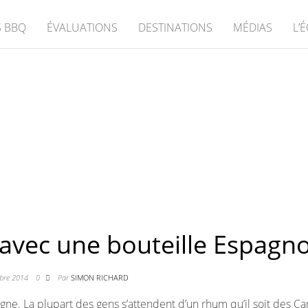
 BBQ
ÉVALUATIONS
DESTINATIONS
MÉDIAS
L’
 avec une bouteille Espagn
bre 2014
0
Par
SIMON RICHARD
ne. La plupart des gens s’attendent d’un rhum qu’il soit des Ca