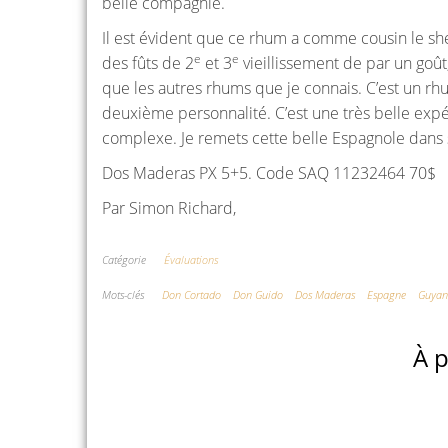
belle compagnie.
Il est évident que ce rhum a comme cousin le she
e
e
des fûts de 2
et 3
vieillissement de par un goût
que les autres rhums que je connais. C’est un rh
deuxième personnalité. C’est une très belle exp
complexe. Je remets cette belle Espagnole dans 
Dos Maderas PX 5+5. Code SAQ 11232464 70$
Par Simon Richard,
Catégorie
Évaluations
Mots-clés
Don Cortado
Don Guido
Dos Maderas
Espagne
Guyan
À p