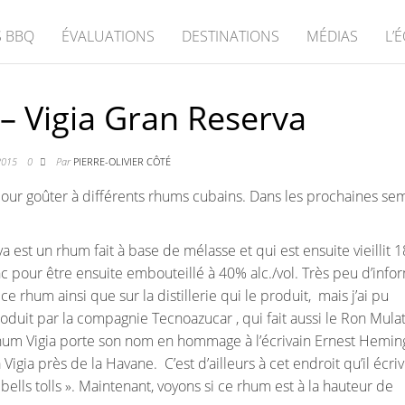
 BBQ
ÉVALUATIONS
DESTINATIONS
MÉDIAS
L’
 – Vigia Gran Reserva
2015
0
Par
PIERRE-OLIVIER CÔTÉ
 pour goûter à différents rhums cubains. Dans les prochaines se
 est un rhum fait à base de mélasse et qui est ensuite vieillit 1
c pour être ensuite embouteillé à 40% alc./vol. Très peu d’info
ce rhum ainsi que sur la distillerie qui le produit, mais j’ai pu
roduit par la compagnie Tecnoazucar , qui fait aussi le Ron Mulat
rhum Vigia porte son nom en hommage à l’écrivain Ernest Hemi
la Vigia près de la Havane. C’est d’ailleurs à cet endroit qu’il écrivi
bells tolls ». Maintenant, voyons si ce rhum est à la hauteur de