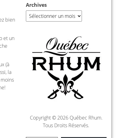
Archives
sez bien
o et un
uche
ux (à
si, la
s moins
me!
Copyright © 2026 Québec Rhum.
Tous Droits Réservés.