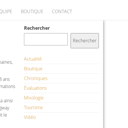
ÉQUIPE
BOUTIQUE
CONTACT
Rechercher
Rechercher
Actualité
maines,
Boutique
Chroniques
8 ans
rmations
Évaluations
Mixologie
a ainsi
Tourisme
ngway
t le
Vidéo