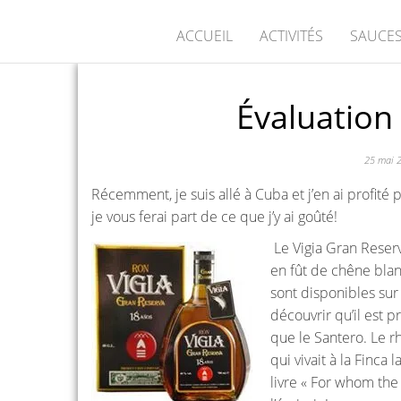
ACCUEIL
ACTIVITÉS
SAUCES
Évaluation
25 mai 
Récemment, je suis allé à Cuba et j’en ai profité
je vous ferai part de ce que j’y ai goûté!
Le Vigia Gran Reserva
en fût de chêne blan
sont disponibles sur 
découvrir qu’il est p
que le Santero. Le 
qui vivait à la Finca 
livre « For whom the 