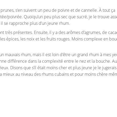
prunes, s’en suivent un peu de poivre et de cannelle. À tout ça
uitée/poivrée. Quoiqu’un peu plus sec que sucré, je le trouve as
; il se rapproche plus d’un jeune rhum.
t très présentes. Ensuite, il y a des arômes d’agrumes, de caca
r les épices, les noix et les fruits rouges. Moins complexe en bo
 un mauvais rhum, mais il est loin d’être un grand rhum à mes ye
nne différence dans la complexité entre le nez et la bouche. Aus
eux. Disons que s’il était moins cher et plus jeune je le jugerai
 y a mieux au niveau des rhums cubains et pour moins chère mê