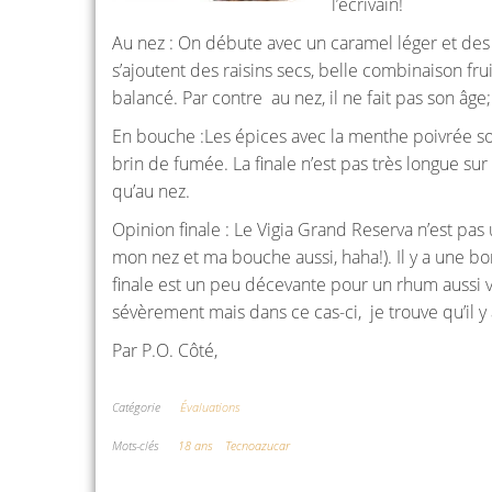
l’écrivain!
Au nez : On débute avec un caramel léger et des 
s’ajoutent des raisins secs, belle combinaison fr
balancé. Par contre au nez, il ne fait pas son âge
En bouche :Les épices avec la menthe poivrée son
brin de fumée. La finale n’est pas très longue su
qu’au nez.
Opinion finale : Le Vigia Grand Reserva n’est pas
mon nez et ma bouche aussi, haha!). Il y a une bo
finale est un peu décevante pour un rhum aussi vi
sévèrement mais dans ce cas-ci, je trouve qu’il
Par P.O. Côté,
Catégorie
Évaluations
Mots-clés
18 ans
Tecnoazucar