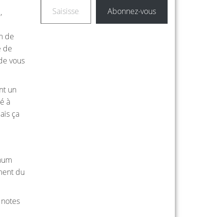
Abonnez-vous
,
on de
e de
 de vous
nt un
lé à
ais ça
rhum
ement du
 notes