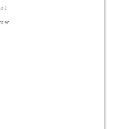
ne à
nt en