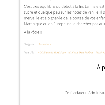
C’est très équilibré du début à la fin. La finale e
sucre et quelque peu sur les notes de vanille. I
merveille et éloigner-le de la portée de vos enfa
Martinique ou en Europe, ne le chercher pas au 
À la vôtre !!
Catégorie
Évaluations
Mots-clés
AOC Rhum de Martinique
distillerie Trois-Rivières
Martini
À p
Co-fondateur, Administr