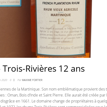
 Trois-Rivières 12 ans
in 2020
0
Par
MAXIME FORTIER
anciennes de la Martinique. Son nom emblématique provient des t
 : Oman, Bois d’Inde et Saint Pierre. Elle aurait été créée par 
sa disgrâce en 1661. Le domaine change de propriétaires à quel
 et 1972, les rhums Trois-Rivières sont commercialisées sous la