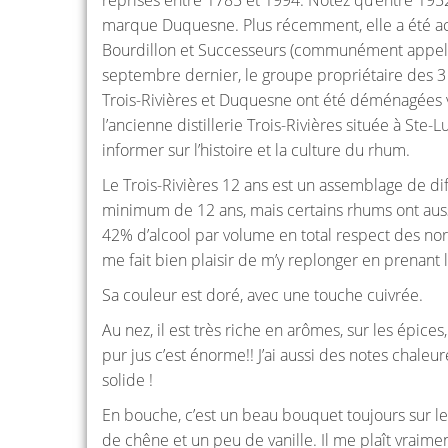
marque Duquesne. Plus récemment, elle a été ac
Bourdillon et Successeurs (communément appelé 
septembre dernier, le groupe propriétaire des 3
Trois-Rivières et Duquesne ont été déménagées v
l’ancienne distillerie Trois-Rivières située à Ste-
informer sur l’histoire et la culture du rhum.
Le Trois-Rivières 12 ans est un assemblage de di
minimum de 12 ans, mais certains rhums ont aussi 
42% d’alcool par volume en total respect des norm
me fait bien plaisir de m’y replonger en prenant
Sa couleur est doré, avec une touche cuivrée.
Au nez, il est très riche en arômes, sur les épice
pur jus c’est énorme!! J’ai aussi des notes chaleu
solide !
En bouche, c’est un beau bouquet toujours sur les 
de chêne et un peu de vanille. Il me plaît vraim