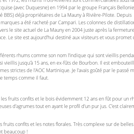
quise (avec Duquesne) en 1994 par le groupe Français Bellonie
BBS) déjà propriétaires de La Mauny à Rivière-Pilote. Depuis
 marques a été racheté par Campari. Les colonnes de distillati
ers le site actuel de La Mauny en 2004 juste après la fermetur
Luce. Le site est aujourd’hui destiné aux visiteurs et vous promet
fférents rhums comme son nom l’indique qui sont vieillis penda
vieillis jusqu’à 15 ans, en ex-fûts de Bourbon. Il est embouteil
es strictes de l’AOC Martinique. Je l’avais goûté par le passé m
 le temps comme il faut.
s, les fruits confits et le bois évidemment 12 ans en fût pour un 
reuses d’agrumes tout en ayant le profil d’un pur jus. C’est clair
fruits confits et les notes florales. Très complexe sur de belles
ent beaucoup !