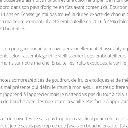
abord dans son pays d’origine en fûts ayant contenu du Bourbon 
 14 ans en Écosse (je n’ai pas trouvé la durée exacte de chacun 
nition malheureusement). Il a été embouteillé en 2016 à 45% d’alc
20 bouteilles.
sant, un peu goudronné je trouve personnellement et assez atypi
rents selon l’assemblage et le vieillissement des embouteilleurs 
hums sur notre marché. Ensuite, les fruits exotiques, la vanille
s notes sombres/épicés de goudron, de fruits exotiques et de mé
mal présente qui défini le rhum à mon avis. Il est très différen
nt j’apprend à l’apprécier mais je n’attendais pas du tout à cela.
u de bouche avec des noix et de la vanille. Pas facile à apprivoi
 et de noisettes. Je sais pas trop mon avis final pour celui-ci je s
et je ne savais pas trop ce que j’avais en bouche ensuite. J’ai 