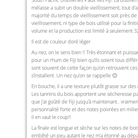
mélasse a subit un double vieillissement, tout d’
majorité du temps de vieillissement soit près de
vieillissement, ni type de bois utilisé pour la fi
volume et la production est limité à seulement 3
Il est de couleur doré léger
Au nez, on le sens bien !! Très étonnant et puis
pour un rhum de Fiji bien qu’ils soient tous diffé
sont souvent de cette façon qu’on retrouvent ces r
s’installent. Un nez qu’on se rappelle 🙂
En bouche, il a une texture plutôt grasse sur de
Les tannins du bois apportent une sécheresse pas 
que j’ai goûté de Fiji jusqu’à maintenant.. vraime
personnalité forte et des notes poivrées en milie
il en vaut le coup!!
La finale est longue et sèche sur les notes de bois
embêté un peu autant le nez m’a étonné au départ 