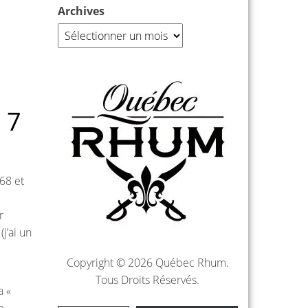
Archives
 7
68 et
r
j’ai un
Copyright © 2026 Québec Rhum.
Tous Droits Réservés.
a «
e