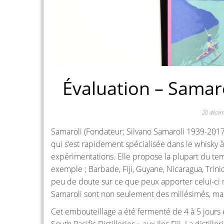
Évaluation – Samaro
20 déce
Samaroli (Fondateur; Silvano Samaroli 1939-2017
qui s’est rapidement spécialisée dans le whisky 
expérimentations. Elle propose la plupart du te
exemple ; Barbade, Fiji, Guyane, Nicaragua, Trin
peu de doute sur ce que peux apporter celui-ci 
Samaroli sont non seulement des millésimés, mais a
Cet embouteillage a été fermenté de 4 à 5 jours et 
South Pacific Distilleries » aux Iles Fiji. La disti