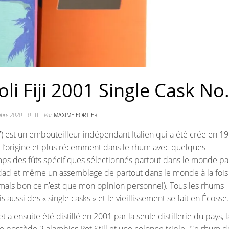
li Fiji 2001 Single Cask No.
mbre 2020
0
Par
MAXIME FORTIER
) est un embouteilleur indépendant Italien qui a été crée en 19
à l’origine et plus récemment dans le rhum avec quelques
mps des fûts spécifiques sélectionnés partout dans le monde pa
idad et même un assemblage de partout dans le monde à la fois (
mais bon ce n’est que mon opinion personnel). Tous les rhums
ussi des « single casks » et le vieillissement se fait en Écosse.
a ensuite été distillé en 2001 par la seule distillerie du pays, l
llerie possède 2 alambics Pot Still et une colonne triple. Ce rhum d