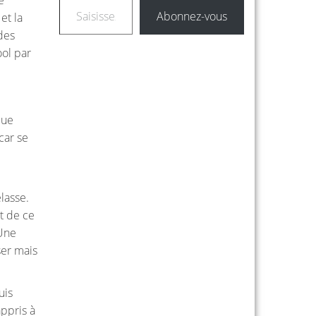
Abonnez-vous
et la
des
ool par
que
car se
lasse.
t de ce
 Une
ser mais
uis
appris à