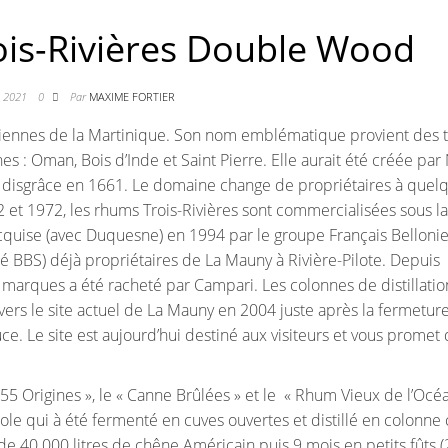
ois-Rivières Double Wood
n 2021
0
Par
MAXIME FORTIER
anciennes de la Martinique. Son nom emblématique provient des t
 : Oman, Bois d’Inde et Saint Pierre. Elle aurait été créée par 
sa disgrâce en 1661. Le domaine change de propriétaires à quel
 et 1972, les rhums Trois-Rivières sont commercialisées sous la
quise (avec Duquesne) en 1994 par le groupe Français Bellonie
BBS) déjà propriétaires de La Mauny à Rivière-Pilote. Depuis
 marques a été racheté par Campari. Les colonnes de distillati
ers le site actuel de La Mauny en 2004 juste après la fermetur
Luce. Le site est aujourd’hui destiné aux visiteurs et vous promet
55 Origines », le « Canne Brûlées » et le « Rhum Vieux de l’Océa
le qui à été fermenté en cuves ouvertes et distillé en colonne 
s de 40 000 litres de chêne Américain puis 9 mois en petits fûts 