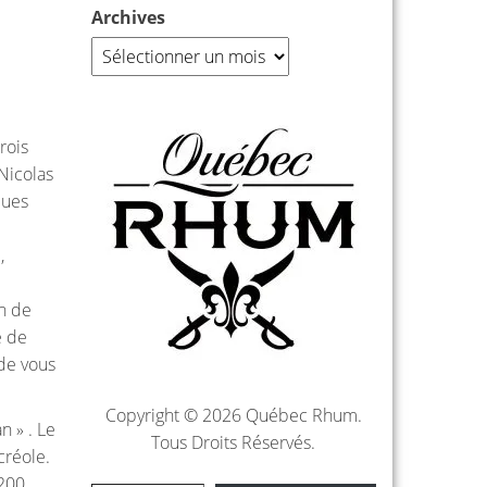
Archives
rois
Nicolas
ques
,
on de
e de
 de vous
Copyright © 2026 Québec Rhum.
n » . Le
Tous Droits Réservés.
créole.
(200