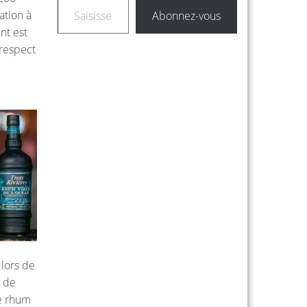
ation à
Abonnez-vous
nt est
 respect
 lors de
x de
ce rhum