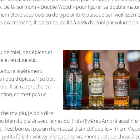
y. De là, son nom « Double Wood » pour figurer sa double matur
 rhum élevé sous bois ou de type ambré puisque son vieillisseme
s exactement). Il est embouteillé à 43% d’alcool par volume en
eu de miel, des épices et
ile et en douceur.
e texture légèrement
n peu d’épices. Il se boit
able. Il se rapproche de
ntion, ce n’est pas un
uche m’a plu, je dois dire
eu bien du plaisir avec le nez du Trois-Rivières Ambré aussi hier
. Il est bon oui pas un rhum aussi distinctif que le « Rhum Vieu
x-petits fûts de whisky elle apporte vraiment quelque chose à 