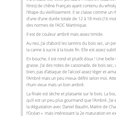
litres) de chêne Français ayant contenu du whisk
l’étape du vieillissement. Il se classe comme un
d’une d’une durée totale de 12 à 18 mois (16 moi
des normes de l’AOC Martinique.
Il est de couleur ambré mais assez timide.
Au nez, j’ai d’abord les tannins du bois sec, un p
la canne à sucre à la toute fin. Elle est assez subt
En bouche, il est rond et plutôt doux ! Une bell
grasse. J’ai des notes de cassonade, de bois sec, u
bien, pas d’attaque de l’alcool assez léger et aim
l’Ambré mais un peu mieux défini selon moi. Atte
rhum vieux mais un bon ambré.
La finale est sèche et plaisante sur le bois. La bo
qu’il est un peu plus gourmand que l’Ambré. J’ai 
la dégustation avec Daniel Baudin, Maitre de Chai
l’Océan » mais intéressant la 2e maturation en e