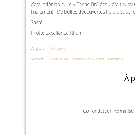
c’est indéniable. Le « Canne Brûlées » était auss
finalement ! De belles découvertes hors des sent
Santé,
Photo; Excellence Rhum
Catégorie
Évaluations
Mots-clés
Daniel Baudin
distillerie Trois-Rivières
Martinique
À p
Co-fondateur, Administr