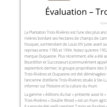
Évaluation – Tr
9 jui
La Plantation Trois-Rivières est l’une des plus 
rivières bordant ses hectares de champs de cannes
Fouquet, surintendant de Louis XIV juste avant 
reprises entre 1785 et 1994. Notez qu’entre 1952
marque Duquesne. Plus récemment, elle a été ac
Bourdillon et Successeurs (communément appelé 
septembre dernier, le groupe propriétaire des 3
Trois-Rivières et Duquesne ont été déménagées v
l’ancienne distillerie Trois-Rivières située à Ste-
informer sur l’histoire et la culture du rhum.
La gamme « éditions du bar » présente aussi le « 
Trois-Rivières « Double Wood » est un rhum agrico
Il a ensuite été vieilli pendant 7 mois en foudre