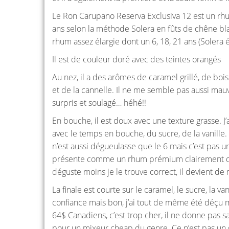
Le Ron Carupano Reserva Exclusiva 12 est un rhum 
ans selon la méthode Solera en fûts de chêne bl
rhum assez élargie dont un 6, 18, 21 ans (Solera 
Il est de couleur doré avec des teintes orangés
Au nez, il a des arômes de caramel grillé, de boi
et de la cannelle. Il ne me semble pas aussi mau
surpris et soulagé… héhé!!
En bouche, il est doux avec une texture grasse. J’
avec le temps en bouche, du sucre, de la vanille
n’est aussi dégueulasse que le 6 mais c’est pas u
présente comme un rhum prémium clairement dans
déguste moins je le trouve correct, il devient de
La finale est courte sur le caramel, le sucre, la van
confiance mais bon, j’ai tout de même été déçu m
64$ Canadiens, c’est trop cher, il ne donne pas sa
pour un mixeur cheap du genre. Ce n’est pas un