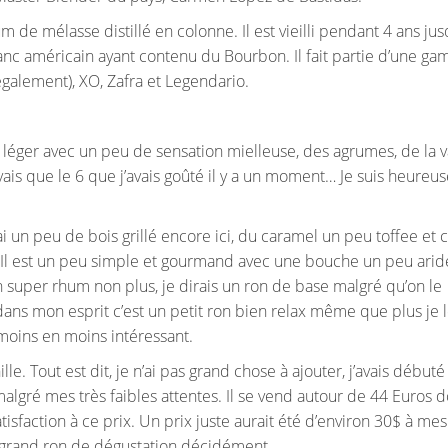
de mélasse distillé en colonne. Il est vieilli pendant 4 ans jus
anc américain ayant contenu du Bourbon. Il fait partie d’une g
également), XO, Zafra et Legendario.
s léger avec un peu de sensation mielleuse, des agrumes, de la v
vais que le 6 que j’avais goûté il y a un moment… Je suis heure
ai un peu de bois grillé encore ici, du caramel un peu toffee et c
. Il est un peu simple et gourmand avec une bouche un peu aride
n super rhum non plus, je dirais un ron de base malgré qu’on le
 mon esprit c’est un petit ron bien relax même que plus je 
 moins en moins intéressant.
ille. Tout est dit, je n’ai pas grand chose à ajouter, j’avais débuté
algré mes très faibles attentes. Il se vend autour de 44 Euros 
tisfaction à ce prix. Un prix juste aurait été d’environ 30$ à me
 grand ron de dégustation décidément.