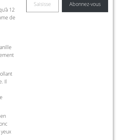
Abonnez-vous
qu’à 12
amme de
anille
usement
ollant
. Il
le
 en
donc
s yeux