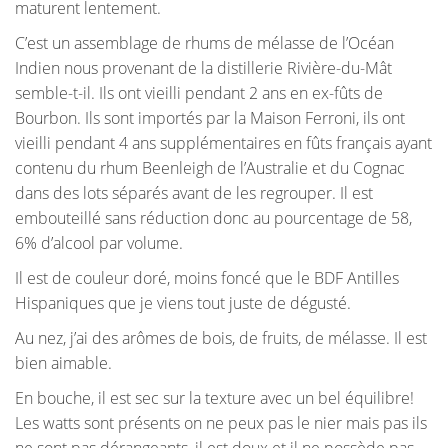
maturent lentement.
C’est un assemblage de rhums de mélasse de l’Océan
Indien nous provenant de la distillerie Rivière-du-Mât
semble-t-il. Ils ont vieilli pendant 2 ans en ex-fûts de
Bourbon. Ils sont importés par la Maison Ferroni, ils ont
vieilli pendant 4 ans supplémentaires en fûts français ayant
contenu du rhum Beenleigh de l’Australie et du Cognac
dans des lots séparés avant de les regrouper. Il est
embouteillé sans réduction donc au pourcentage de 58,
6% d’alcool par volume.
Il est de couleur doré, moins foncé que le BDF Antilles
Hispaniques que je viens tout juste de dégusté.
Au nez, j’ai des arômes de bois, de fruits, de mélasse. Il est
bien aimable.
En bouche, il est sec sur la texture avec un bel équilibre!
Les watts sont présents on ne peux pas le nier mais pas ils
ne sont pas dérangeants, il est doux et il ne possède pas