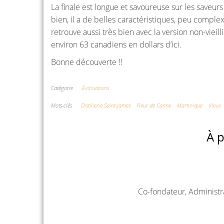
La finale est longue et savoureuse sur les saveurs d
bien, il a de belles caractéristiques, peu comple
retrouve aussi très bien avec la version non-vieill
environ 63 canadiens en dollars d’ici.
Bonne découverte !!
Catégorie
Évaluations
Mots-clés
Distillerie Saint-James
Fleur de Canne
Martinique
Vieux
À p
Co-fondateur, Administr