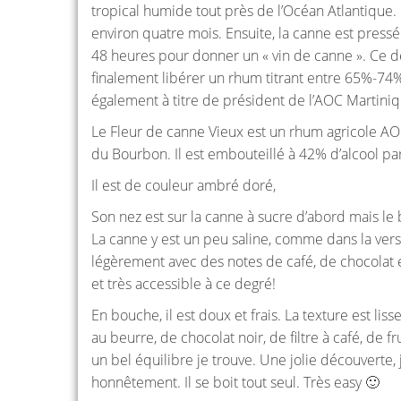
tropical humide tout près de l’Océan Atlantique. 
environ quatre mois. Ensuite, la canne est pressé
48 heures pour donner un « vin de canne ». Ce der
finalement libérer un rhum titrant entre 65%-74% d
également à titre de président de l’AOC Martiniq
Le Fleur de canne Vieux est un rhum agricole AOC
du Bourbon. Il est embouteillé à 42% d’alcool pa
Il est de couleur ambré doré,
Son nez est sur la canne à sucre d’abord mais le 
La canne y est un peu saline, comme dans la versio
légèrement avec des notes de café, de chocolat et
et très accessible à ce degré!
En bouche, il est doux et frais. La texture est lis
au beurre, de chocolat noir, de filtre à café, de 
un bel équilibre je trouve. Une jolie découverte, 
honnêtement. Il se boit tout seul. Très easy 🙂