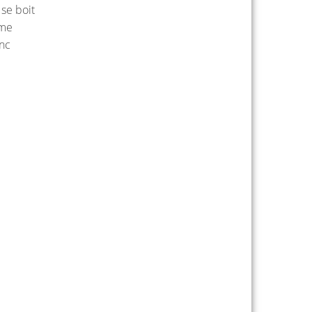
 se boit
 me
onc