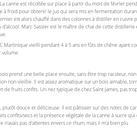
La canne est récoltée sur place à partir du mois de février pen
e à froid pour obtenir le jus qui sera mis en fermentation duran
nier est alors chauffé dans des colonnes à distiller en cuivre 
’alcool. Marc Sassier est le maître de chai de cette distillerie e
ue.
 Martinique vieilli pendant 4 à 5 ans en fûts de chêne ayant c
r volume.
bois prend une belle place ensuite, sans être trop racoleur, non
n non-vieillie. Il est assez aromatique sur un bois aimable, torr
 de fruits confits. Un nez typique de chez Saint-James, pas tro
se, plutôt douce et délicieuse. Il est pâtissier sur des notes de c
fruits confits/secs et la présence végétale de la canne à sucre qu
je n’avais pas d’attentes envers ce rhum, mais il m’a bien plu