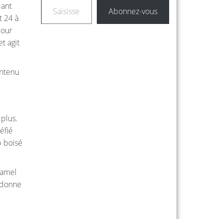
dant
Abonnez-vous
t 24 à
pour
t agit
ontenu
 plus.
éfié
p boisé
aramel
i donne