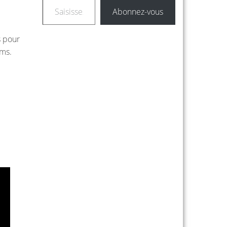
Abonnez-vous
s pour
ums.