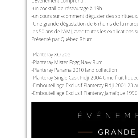
L’Événement comprend ;
-un cocktail de réseautage à 19h
-un cours sur «comment déguster des spiritueux
-Une grande dégustation de 6 rhums de la marqu
les 50 ans de l’AMJ, avec toutes les explications
Présenté par Québec Rhum.
-Planteray XO 20e
-Planteray Mister Fogg Navy Rum
-Planteray Panama 2010 land collection
-Planteray Single Cask Fidji 2004 Ume fruit liqueu
-Embouteillage Exclusif Planteray Fidji 2001 23 a
-Embouteillage Exclusif Planteray Jamaïque 199