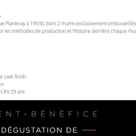
»
e Planteray à 19h30, dont 2 rhums exclusivement embouteillé
 sur les méthodes de production et l’histoire derrière chaque rh
r cask finish
ns
6 CRV 29 ans