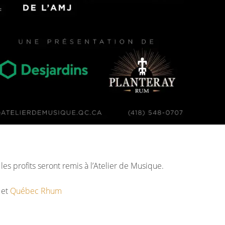
s profits seront remis à l’Atelier de Musique.
et
Québec Rhum