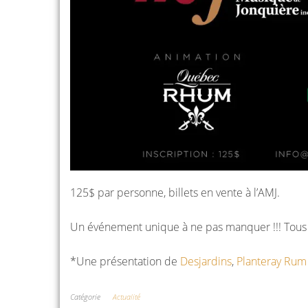
125$ par personne, billets en vente à l’AMJ.
Un événement unique à ne pas manquer !!! Tous le
*Une présentation de
Desjardins
,
Planteray Rum
Catégorie
Actualité