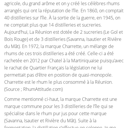
agricole, du grand arôme et on y créé les célèbres rhums
arrangés qui ont la réputation de l’île. En 1860, on comptait
40 distilleries sur l’île. À la sortie de la guerre, en 1945, on
ne comptait plus que 14 distilleries et sucreries.
Aujourd’hui, La Réunion est dotée de 2 sucreries (Le Gol et
Bois Rouge) et de 3 distilleries (Savanna, Isautier et Rivière
du Mât). En 1972, la marque Charrette, un mélange de
rhums de ces trois distilleries a été créé. Celle-ci a été
rachetée en 2012 par Chatel à la Martiniquaise puisqu’avec
le rachat de Quartier Français la législation ne lui
permettait pas d’être en position de quasi-monopole.
Charrette est le rhum le plus consommé à la Réunion.
(Source ; RhumAttitude.com)
Comme mentionné ci-haut, la marque Charrette est une
marque commune pour les 3 distilleries de l’île qui se
spécialise dans le rhum pur jus pour cette marque
(Savanna, Isautier et Rivière du Mât). Suite à la
fermentation, la distillation s’effectue en colonne. Je me