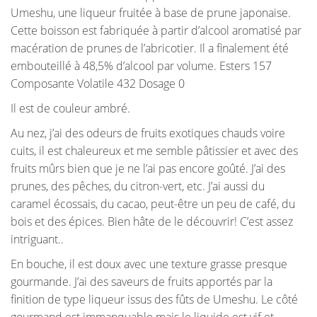
Umeshu, une liqueur fruitée à base de prune japonaise.
Cette boisson est fabriquée à partir d’alcool aromatisé par
macération de prunes de l’abricotier. Il a finalement été
embouteillé à 48,5% d’alcool par volume. Esters 157
Composante Volatile 432 Dosage 0
Il est de couleur ambré.
Au nez, j’ai des odeurs de fruits exotiques chauds voire
cuits, il est chaleureux et me semble pâtissier et avec des
fruits mûrs bien que je ne l’ai pas encore goûté. J’ai des
prunes, des pêches, du citron-vert, etc. J’ai aussi du
caramel écossais, du cacao, peut-être un peu de café, du
bois et des épices. Bien hâte de le découvrir! C’est assez
intriguant..
En bouche, il est doux avec une texture grasse presque
gourmande. J’ai des saveurs de fruits apportés par la
finition de type liqueur issus des fûts de Umeshu. Le côté
gourmand est immanquable mais le liquide est vif et