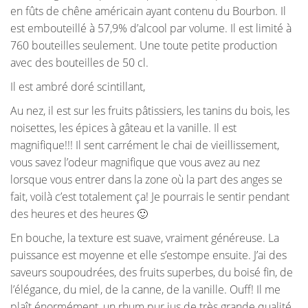
en fûts de chêne américain ayant contenu du Bourbon. Il
est embouteillé à 57,9% d’alcool par volume. Il est limité à
760 bouteilles seulement. Une toute petite production
avec des bouteilles de 50 cl.
Il est ambré doré scintillant,
Au nez, il est sur les fruits pâtissiers, les tanins du bois, les
noisettes, les épices à gâteau et la vanille. Il est
magnifique!!! Il sent carrément le chai de vieillissement,
vous savez l’odeur magnifique que vous avez au nez
lorsque vous entrer dans la zone où la part des anges se
fait, voilà c’est totalement ça! Je pourrais le sentir pendant
des heures et des heures 🙂
En bouche, la texture est suave, vraiment généreuse. La
puissance est moyenne et elle s’estompe ensuite. J’ai des
saveurs soupoudrées, des fruits superbes, du boisé fin, de
l’élégance, du miel, de la canne, de la vanille. Ouff! Il me
plaît énormément, un rhum pur jus de très grande qualité.