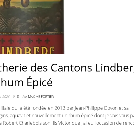
ntherie des Cantons Lindbe
hum Épicé
ier 2026
0
Par
MAXIME FORTIER
iliale qui a été fondée en 2013 par Jean-Philippe Doyon et sa
gins, aquavit et nouvellement un rhum épicé dont je vais vous p
tre Robert Charlebois son fils Victor que j’ai eu l’occasion de renc