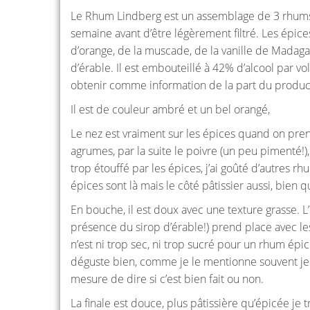
Le Rhum Lindberg est un assemblage de 3 rhums vi
semaine avant d’être légèrement filtré. Les épice
d’orange, de la muscade, de la vanille de Madagasc
d’érable. Il est embouteillé à 42% d’alcool par vo
obtenir comme information de la part du produc
Il est de couleur ambré et un bel orangé,
Le nez est vraiment sur les épices quand on prend
agrumes, par la suite le poivre (un peu pimenté!), 
trop étouffé par les épices, j’ai goûté d’autres rh
épices sont là mais le côté pâtissier aussi, bien q
En bouche, il est doux avec une texture grasse. 
présence du sirop d’érable!) prend place avec les
n’est ni trop sec, ni trop sucré pour un rhum épic
déguste bien, comme je le mentionne souvent je 
mesure de dire si c’est bien fait ou non.
La finale est douce, plus pâtissière qu’épicée je 