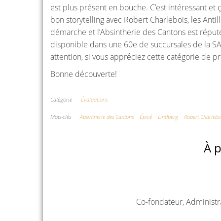
est plus présent en bouche. C’est intéressant et ç
bon storytelling avec Robert Charlebois, les Antil
démarche et l’Absintherie des Cantons est réputé 
disponible dans une 60e de succursales de la S
attention, si vous appréciez cette catégorie de pro
Bonne découverte!
Catégorie
Évaluations
Mots-clés
Absintherie des Cantons
Épicé
Lindberg
Robert Charlebo
À p
Co-fondateur, Administr