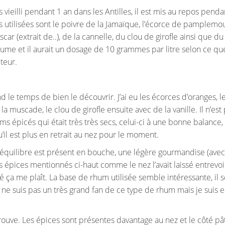
eilli pendant 1 an dans les Antilles, il est mis au repos penda
s utilisées sont le poivre de la Jamaïque, l’écorce de pamplemo
ar (extrait de..), de la cannelle, du clou de girofle ainsi que du
lume et il aurait un dosage de 10 grammes par litre selon ce que
teur.
 le temps de bien le découvrir. J’ai eu les écorces d’oranges, l
la muscade, le clou de girofle ensuite avec de la vanille. Il n’est
ums épicés qui était très très secs, celui-ci à une bonne balance, 
u’il est plus en retrait au nez pour le moment.
L’équilibre est présent en bouche, une légère gourmandise (avec
 épices mentionnés ci-haut comme le nez l’avait laissé entrevoir
é ça me plaît. La base de rhum utilisée semble intéressante, il 
ne suis pas un très grand fan de ce type de rhum mais je suis 
trouve. Les épices sont présentes davantage au nez et le côté pât