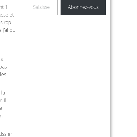
Abonnez-vous
nt 1
usse et
 sirop
 j’ai pu
es
 pas
les
 la
. Il
se
en
issier