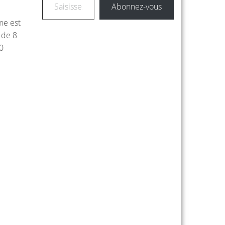
Abonnez-vous
ame est
 de 8
0