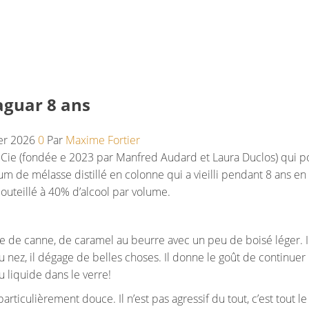
aguar 8 ans
ier 2026
0
Par
Maxime Fortier
& Cie (fondée e 2023 par Manfred Audard et Laura Duclos) qui 
um de mélasse distillé en colonne qui a vieilli pendant 8 ans en 
uteillé à 40% d’alcool par volume.
cre de canne, de caramel au beurre avec un peu de boisé léger. 
au nez, il dégage de belles choses. Il donne le goût de continuer
du liquide dans le verre!
ticulièrement douce. Il n’est pas agressif du tout, c’est tout le