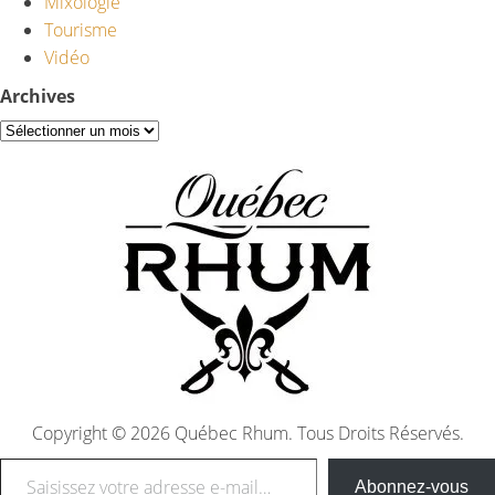
Mixologie
Tourisme
Vidéo
Archives
Copyright © 2026 Québec Rhum. Tous Droits Réservés.
Saisissez votre adresse e-mail…
Abonnez-vous