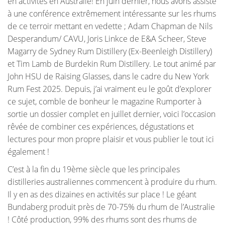
en activités en Australie! En juin dernier, nous avons assisté
à une conférence extrêmement intéressante sur les rhums
de ce terroir mettant en vedette ; Adam Chapman de Nils
Desperandum/ CAVU, Joris Linkce de E&A Scheer, Steve
Magarry de Sydney Rum Distillery (Ex-Beenleigh Distillery)
et Tim Lamb de Burdekin Rum Distillery. Le tout animé par
John HSU de Raising Glasses, dans le cadre du New York
Rum Fest 2025. Depuis, j’ai vraiment eu le goût d’explorer
ce sujet, comble de bonheur le magazine Rumporter à
sortie un dossier complet en juillet dernier, voici l’occasion
rêvée de combiner ces expériences, dégustations et
lectures pour mon propre plaisir et vous publier le tout ici
également !
C’est à la fin du 19ème siècle que les principales
distilleries australiennes commencent à produire du rhum.
Il y en as des dizaines en activités sur place ! Le géant
Bundaberg produit près de 70-75% du rhum de l’Australie
! Côté production, 99% des rhums sont des rhums de