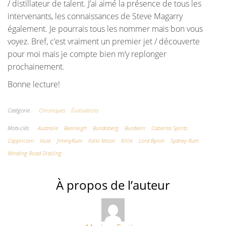
/ distillateur de talent. J’ai aimé la présence de tous les
intervenants, les connaissances de Steve Magarry
également. Je pourrais tous les nommer mais bon vous
voyez. Bref, c’est vraiment un premier jet / découverte
pour moi mais je compte bien m’y replonger
prochainement.
Bonne lecture!
Catégorie
Chroniques
Évaluations
Mots-clés
Australie
Beenleigh
Bundaberg
Burdekin
Cabarita Spirits
Cappricorn
Husk
JimmyRum
Kalki Moon
Killik
Lord Byron
Sydney Rum
Winding Road Distiling
À propos de l’auteur