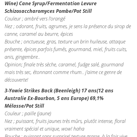
Wine) Cane Syrup/Fermentation Levure
Schizosaccharomyces Pombe/
Pot Still
Couleur ; ambré vers l’orangé
Nez ; odorant, fruits, agrumes, je sens la présence du sirop de
canne, caramel au beurre, épices
Bouche ; onctueuse, gras, texture un brin huileuse, attaque
présente, épices parfois fumés, gourmand, miel, fruits cuits,
anis, gingembre..
Opinion; finale très sèche, caramel, fudge salé, gourmand
mais très sec, étonnant comme rhum.. j’aime ce genre de
découverte!
3-Yowie Strikes Back (Beenleigh) 17 ans(12 ans
Australie Ex-Bourbon, 5 ans Europe) 69,1%
Mélasse/Pot Still
Couleur ; paille (jaune)
Nez ; puissant, fruits jaunes très mûrs, plutôt intense, floral
vraiment spécial et unique, wow! haha
Bouche ; puissant sans surprise! texture grasse, à la fois vive,