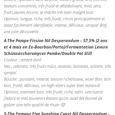
saveurs concentrés, très fruité et déstabilisant, miel, anis,
fruits jaunes encore, se mâche très bien malgré tout
Opinion; longue, riche, très fruité, citron principalement et
assez facilement identifiable, intense, délicieux, unique! Bref,
une jolie découverte.
4-The Pompe Fission Nil Desperandum – 57,5% (2 ans
et 4 mois en Ex-Bourbon/Porto)/Fermentation Levure
Schizosaccharomyces Pombe
/Double Pot Still
Couleur ; ambré doré
Nez ; odorant, très fruits mûrs, ananas, bananes, solvant, très
sympa!
Bouche ; puissant, intense, texture riche/suave, wow! Bon, bon
bon, fruité, délicieux, un high-esters super bien balancé!
Opinion; vraiment bon, très fruité, riche, salin, une tuerie!
J’adore et mes souvenirs étaient qu’on avait été étonné de
goûter une telle qualité de rhum 🙂
5-The Famous Five Sunshine Coast Nil Desperandum –