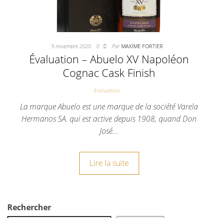
9 novembre 2020
0
Par
MAXIME FORTIER
Évaluation – Abuelo XV Napoléon
Cognac Cask Finish
Évaluations
La marque Abuelo est une marque de la société Varela
Hermanos SA. qui est active depuis 1908, quand Don
José…
Lire la suite
Rechercher