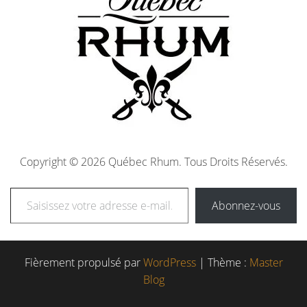
Copyright © 2026 Québec Rhum. Tous Droits Réservés.
Abonnez-vous
Fièrement propulsé par
WordPress
|
Thème :
Master
Blog