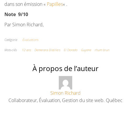
dans son émission «
Papilles
« .
Note 9/10
Par Simon Richard,
Catégorie
Évaluations
Mots-clés
12 ans
Demerara Distillers
El Dorado
Guyane
rhum brun
À propos de l’auteur
Simon Richard
Collaborateur, Évaluation, Gestion du site web. Québec