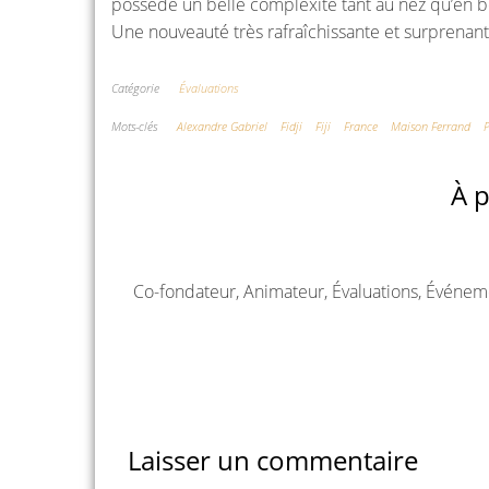
possède un belle complexité tant au nez qu’en bo
Une nouveauté très rafraîchissante et surprenante
Catégorie
Évaluations
Mots-clés
Alexandre Gabriel
Fidji
Fiji
France
Maison Ferrand
P
À p
Co-fondateur, Animateur, Évaluations, Événem
Laisser un commentaire