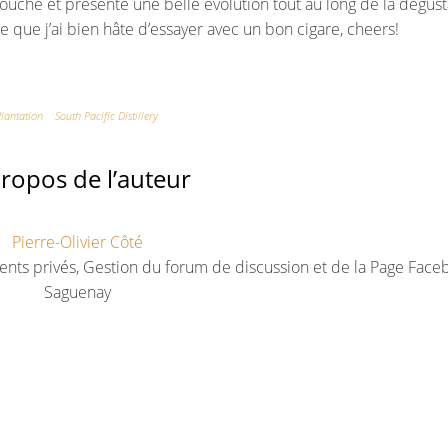
uche et présente une belle évolution tout au long de la dégust
 que j’ai bien hâte d’essayer avec un bon cigare, cheers!
lantation
South Pacific Distillery
ropos de l’auteur
Pierre-Olivier Côté
ents privés, Gestion du forum de discussion et de la Page Face
Saguenay