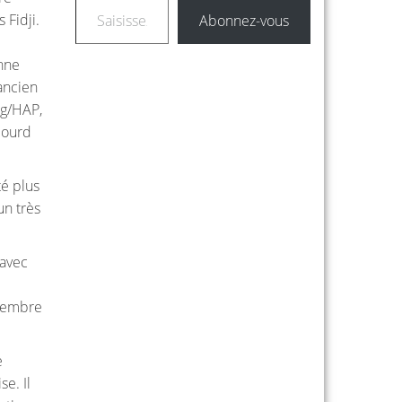
 Fidji.
Abonnez-vous
onne
 ancien
5g/HAP,
lourd
té plus
un très
 avec
ngembre
e
e. Il