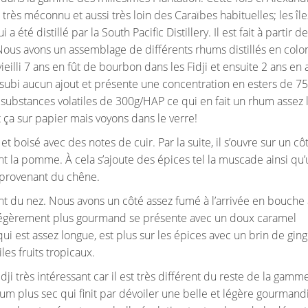
rès méconnu et aussi très loin des Caraïbes habituelles; les îles
té distillé par la South Pacific Distillery. Il est fait à partir de
 Nous avons un assemblage de différents rhums distillés en col
 vieilli 7 ans en fût de bourbon dans les Fidji et ensuite 2 ans en
n’a subi aucun ajout et présente une concentration en esters de 7
 substances volatiles de 300g/HAP ce qui en fait un rhum assez 
 ça sur papier mais voyons dans le verre!
t boisé avec des notes de cuir. Par la suite, il s’ouvre sur un cô
nt la pomme. À cela s’ajoute des épices tel la muscade ainsi qu’
 provenant du chêne.
ent du nez. Nous avons un côté assez fumé à l’arrivée en bouche
ôté légèrement plus gourmand se présente avec un doux caramel
qui est assez longue, est plus sur les épices avec un brin de gi
es fruits tropicaux.
dji très intéressant car il est très différent du reste de la gamm
m plus sec qui finit par dévoiler une belle et légère gourmandis