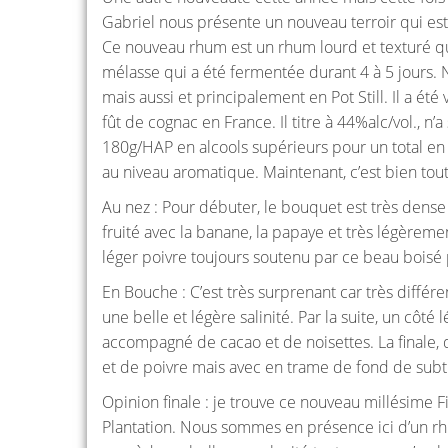
Gabriel nous présente un nouveau terroir qui est t
Ce nouveau rhum est un rhum lourd et texturé qui a é
mélasse qui a été fermentée durant 4 à 5 jours.
mais aussi et principalement en Pot Still. Il a été
fût de cognac en France. Il titre à 44%alc/vol., 
180g/HAP en alcools supérieurs pour un total en
au niveau aromatique. Maintenant, c’est bien tout
Au nez : Pour débuter, le bouquet est très dense e
fruité avec la banane, la papaye et très légèreme
léger poivre toujours soutenu par ce beau boisé
En Bouche : C’est très surprenant car très différ
une belle et légère salinité. Par la suite, un c
accompagné de cacao et de noisettes. La finale, 
et de poivre mais avec en trame de fond de subtil
Opinion finale : je trouve ce nouveau millésime Fi
Plantation. Nous sommes en présence ici d’un rhu