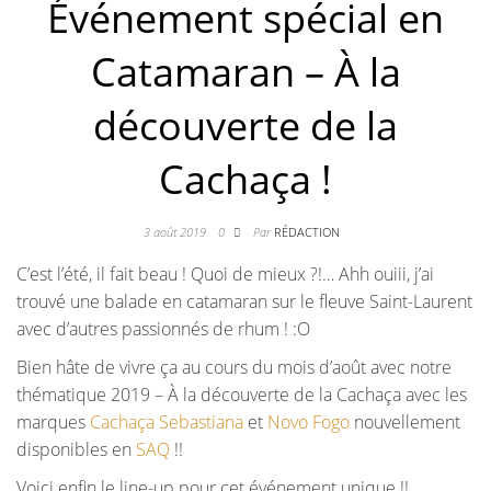
Événement spécial en
Catamaran – À la
découverte de la
Cachaça !
3 août 2019
0
Par
RÉDACTION
C’est l’été, il fait beau ! Quoi de mieux ?!… Ahh ouiii, j’ai
trouvé une balade en catamaran sur le fleuve Saint-Laurent
avec d’autres passionnés de rhum !
:O
Bien hâte de vivre ça au cours du mois d’août avec notre
thématique 2019 – À la découverte de la Cachaça avec les
marques
Cachaça Sebastiana
et
Novo Fogo
nouvellement
disponibles en
SAQ
!!
Voici enfin le line-up pour cet événement unique !!