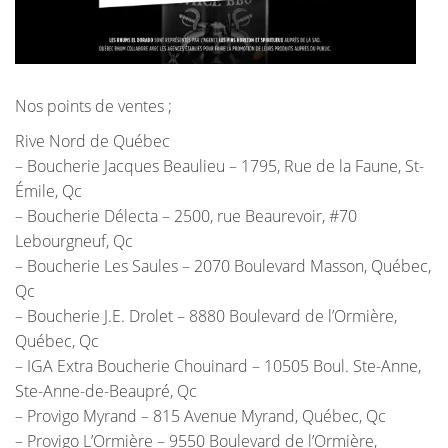
Nos points de ventes ;
Rive Nord de Québec
– Boucherie Jacques Beaulieu – 1795, Rue de la Faune, St-
Émile, Qc
– Boucherie Délecta – 2500, rue Beaurevoir, #70
Lebourgneuf, Qc
– Boucherie Les Saules – 2070 Boulevard Masson, Québec,
Qc
– Boucherie J.E. Drolet – 8880 Boulevard de l’Ormière,
Québec, Qc
– IGA Extra Boucherie Chouinard – 10505 Boul. Ste-Anne,
Ste-Anne-de-Beaupré, Qc
– Provigo Myrand – 815 Avenue Myrand, Québec, Qc
– Provigo L’Ormière – 9550 Boulevard de l’Ormière,