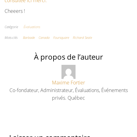
consultée ici merci.
Cheeers !
Catégorie
Évaluations
Mots-clés
Barbade
Canada
Foursquare
Richard Seale
À propos de l’auteur
Maxime Fortier
Co-fondateur, Administrateur, Évaluations, Événements
privés. Québec