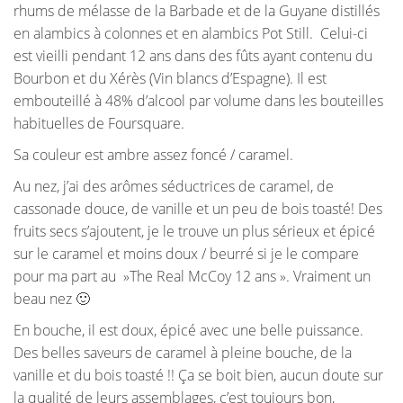
rhums de mélasse de la Barbade et de la Guyane distillés
en alambics à colonnes et en alambics Pot Still. Celui-ci
est vieilli pendant 12 ans dans des fûts ayant contenu du
Bourbon et du Xérès (Vin blancs d’Espagne). Il est
embouteillé à 48% d’alcool par volume dans les bouteilles
habituelles de Foursquare.
Sa couleur est ambre assez foncé / caramel.
Au nez, j’ai des arômes séductrices de caramel, de
cassonade douce, de vanille et un peu de bois toasté! Des
fruits secs s’ajoutent, je le trouve un plus sérieux et épicé
sur le caramel et moins doux / beurré si je le compare
pour ma part au »The Real McCoy 12 ans ». Vraiment un
beau nez 🙂
En bouche, il est doux, épicé avec une belle puissance.
Des belles saveurs de caramel à pleine bouche, de la
vanille et du bois toasté !! Ça se boit bien, aucun doute sur
la qualité de leurs assemblages, c’est toujours bon,