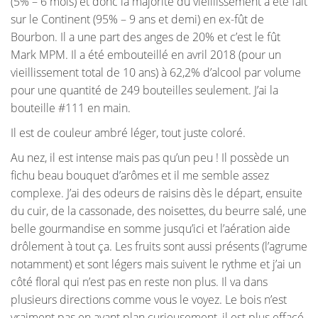
(5% – 6 mois) et donc la majorité du vieillissement à été fait
sur le Continent (95% – 9 ans et demi) en ex-fût de
Bourbon. Il a une part des anges de 20% et c’est le fût
Mark MPM. Il a été embouteillé en avril 2018 (pour un
vieillissement total de 10 ans) à 62,2% d’alcool par volume
pour une quantité de 249 bouteilles seulement. J’ai la
bouteille #111 en main.
Il est de couleur ambré léger, tout juste coloré.
Au nez, il est intense mais pas qu’un peu ! Il possède un
fichu beau bouquet d’arômes et il me semble assez
complexe. J’ai des odeurs de raisins dès le départ, ensuite
du cuir, de la cassonade, des noisettes, du beurre salé, une
belle gourmandise en somme jusqu’ici et l’aération aide
drôlement à tout ça. Les fruits sont aussi présents (l’agrume
notamment) et sont légers mais suivent le rythme et j’ai un
côté floral qui n’est pas en reste non plus. Il va dans
plusieurs directions comme vous le voyez. Le bois n’est
vraiment pas en avant plan curieusement, il est plus effacé.