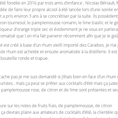
a été fondée en 2016 par trois amis d’enfance ; Nicolas Bériault,
’idée de faire leur propre alcool à été lancée lors d’une soirée e
 a pris environ 3 ans à se concrétiser par la suite. Ils possèdent
ron tournesol, le pamplemousse romarin, le lime basilic et le gi
 liqueur d’orange triple sec et évidemment je ne vous en parlera
romatisé que l.on m’a fait parvenir récemment afin que je le goû
st créé à base d’un rhum vieilli importé des Caraïbes. Je n’ai
e de rhum est achetée et ensuite aromatisée à la distillerie. Il est
bouteille ronde et trapue.
le cache pas je me suis demandé si j’étais bien en face d’un rhum
uristes.. mais ça peut se prêter aux cocktails d’été mais ça just
de pamplemousse rose, de citron et de lime sont présentes et se
ture sur les notes de fruits frais, de pamplemousse, de citron
ça devrais plaire aux amateurs de cocktails d’été, la clientèle q