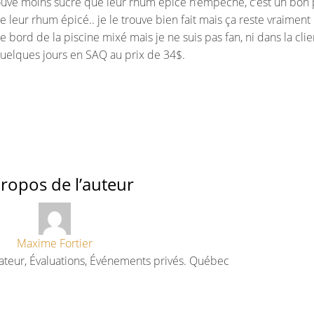
e trouve moins sucré que leur rhum épicé n’empêche, c’est un bon 
nt de leur rhum épicé.. je le trouve bien fait mais ça reste vraiment
le bord de la piscine mixé mais je ne suis pas fan, ni dans la cli
quelques jours en SAQ au prix de 34$.
ropos de l’auteur
Maxime Fortier
ateur, Évaluations, Événements privés. Québec