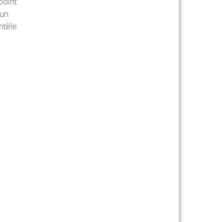
point
 un
entèle