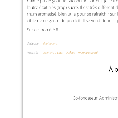
n’aime pas le goût de l’alcool fort surtout. Je l
l’autre était très (trop) sucré. Il est très différe
rhum aromatisé, bien utile pour se rafraichir sur 
cible de ce genre de produit. Il se vend depuis 
Sur ce, bon été !!
Catégorie
Évaluations
Mots-clés
Distillerie 3 Lacs
Québec
rhum arômatisé
À p
Co-fondateur, Administr