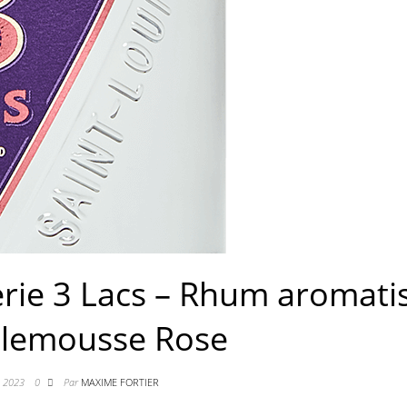
lerie 3 Lacs – Rhum aromati
lemousse Rose
i 2023
0
Par
MAXIME FORTIER