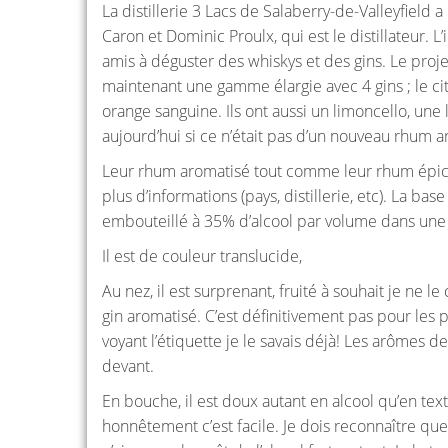
La distillerie 3 Lacs de Salaberry-de-Valleyfield 
Caron et Dominic Proulx, qui est le distillateur. L
amis à déguster des whiskys et des gins. Le projet
maintenant une gamme élargie avec 4 gins ; le cit
orange sanguine. Ils ont aussi un limoncello, une
aujourd’hui si ce n’était pas d’un nouveau rhum a
Leur rhum aromatisé tout comme leur rhum épicé e
plus d’informations (pays, distillerie, etc). La bas
embouteillé à 35% d’alcool par volume dans une 
Il est de couleur translucide,
Au nez, il est surprenant, fruité à souhait je ne 
gin aromatisé. C’est définitivement pas pour les p
voyant l’étiquette je le savais déjà! Les arômes 
devant.
En bouche, il est doux autant en alcool qu’en tex
honnêtement c’est facile. Je dois reconnaître que 