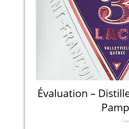
Évaluation – Distil
Pamp
7 ma