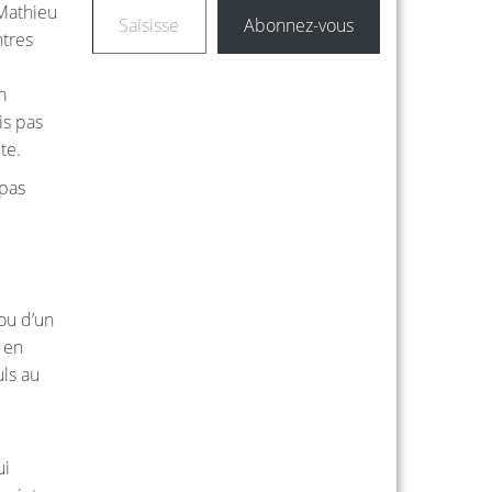
 Mathieu
Abonnez-vous
ntres
n
is pas
te.
 pas
 ou d’un
e en
uls au
ui