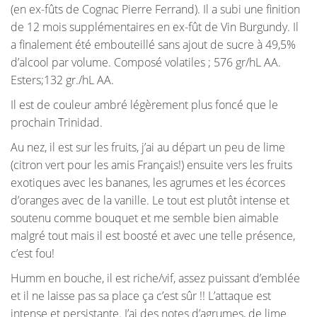
(en ex-fûts de Cognac Pierre Ferrand). Il a subi une finition
de 12 mois supplémentaires en ex-fût de Vin Burgundy. Il
a finalement été embouteillé sans ajout de sucre à 49,5%
d’alcool par volume. Composé volatiles ; 576 gr/hL AA.
Esters;132 gr./hL AA.
Il est de couleur ambré légèrement plus foncé que le
prochain Trinidad.
Au nez, il est sur les fruits, j’ai au départ un peu de lime
(citron vert pour les amis Français!) ensuite vers les fruits
exotiques avec les bananes, les agrumes et les écorces
d’oranges avec de la vanille. Le tout est plutôt intense et
soutenu comme bouquet et me semble bien aimable
malgré tout mais il est boosté et avec une telle présence,
c’est fou!
Humm en bouche, il est riche/vif, assez puissant d’emblée
et il ne laisse pas sa place ça c’est sûr !! L’attaque est
intense et persistante. J’ai des notes d’agrumes, de lime