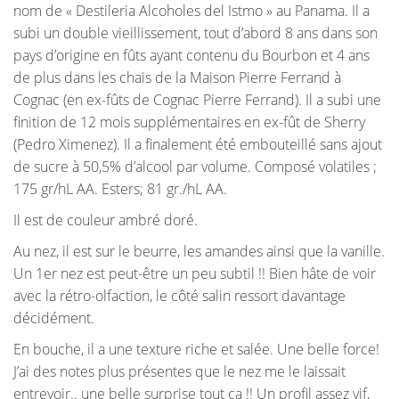
nom de « Destileria Alcoholes del Istmo » au Panama. Il a
subi un double vieillissement, tout d’abord 8 ans dans son
pays d’origine en fûts ayant contenu du Bourbon et 4 ans
de plus dans les chais de la Maison Pierre Ferrand à
Cognac (en ex-fûts de Cognac Pierre Ferrand). Il a subi une
finition de 12 mois supplémentaires en ex-fût de Sherry
(Pedro Ximenez). Il a finalement été embouteillé sans ajout
de sucre à 50,5% d’alcool par volume. Composé volatiles ;
175 gr/hL AA. Esters; 81 gr./hL AA.
Il est de couleur ambré doré.
Au nez, il est sur le beurre, les amandes ainsi que la vanille.
Un 1er nez est peut-être un peu subtil !! Bien hâte de voir
avec la rétro-olfaction, le côté salin ressort davantage
décidément.
En bouche, il a une texture riche et salée. Une belle force!
J’ai des notes plus présentes que le nez me le laissait
entrevoir.. une belle surprise tout ça !! Un profil assez vif,