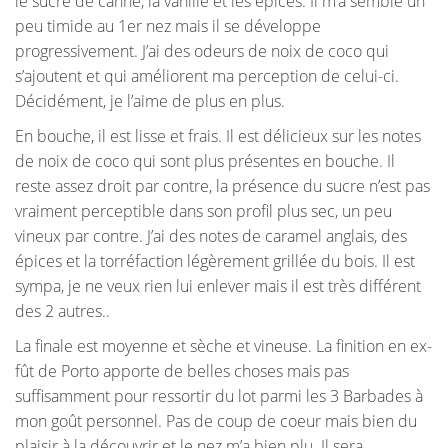
le sucre de canne, la vanille et les épices. Il m’a semblé un
peu timide au 1er nez mais il se développe
progressivement. J’ai des odeurs de noix de coco qui
s’ajoutent et qui améliorent ma perception de celui-ci.
Décidément, je l’aime de plus en plus.
En bouche, il est lisse et frais. Il est délicieux sur les notes
de noix de coco qui sont plus présentes en bouche. Il
reste assez droit par contre, la présence du sucre n’est pas
vraiment perceptible dans son profil plus sec, un peu
vineux par contre. J’ai des notes de caramel anglais, des
épices et la torréfaction légèrement grillée du bois. Il est
sympa, je ne veux rien lui enlever mais il est très différent
des 2 autres..
La finale est moyenne et sèche et vineuse. La finition en ex-
fût de Porto apporte de belles choses mais pas
suffisamment pour ressortir du lot parmi les 3 Barbades à
mon goût personnel. Pas de coup de coeur mais bien du
plaisir à la découvrir et le nez m’a bien plu. Il sera