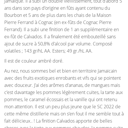
Jamaïque. Il a subi un double vieillissement, tout d’abord 5
ans dans son pays d’origine en fûts ayant contenu du
Bourbon et 5 ans de plus dans les chais de la Maison
Pierre Ferrand à Cognac (en ex-fûts de Cognac Pierre
Ferrand). Il a subi une finition de 1 an supplémentaire en
ex-fût de Calvados. Il a finalement été embouteillé sans
ajout de sucre à 50,8% d’alcool par volume. Composé
volatiles ; 143 gr/hL AA. Esters; 49 gr./hL AA.
Il est de couleur ambré doré.
Au nez, nous sommes bel et bien en territoire Jamaïcain
avec des fruits exotiques enrobants et vifs qui se pointent
avec douceur. J’ai des arômes d’ananas, de mangues mais
c’est davantage les pommes légèrement cuites, la tarte aux
pommes, le caramel écossais et la vanille qui ont retenu
mon attention. Il est un peu plus jeune que le SC 2022 de
cette même distillerie mais on s’en fout il me semble tout à
fait délicieux.. ! La finition Calvados apporte de belles