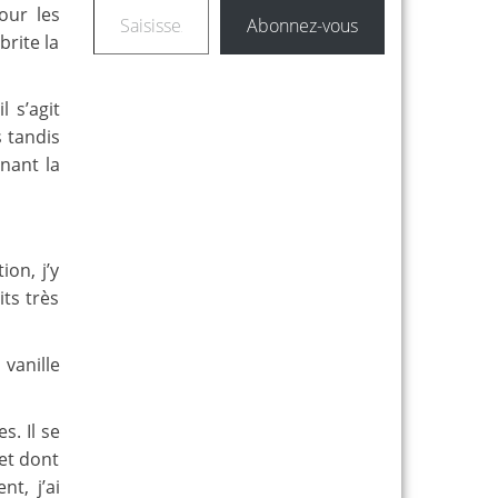
our les
Abonnez-vous
rite la
l s’agit
s tandis
nant la
ion, j’y
ts très
 vanille
s. Il se
 et dont
t, j’ai