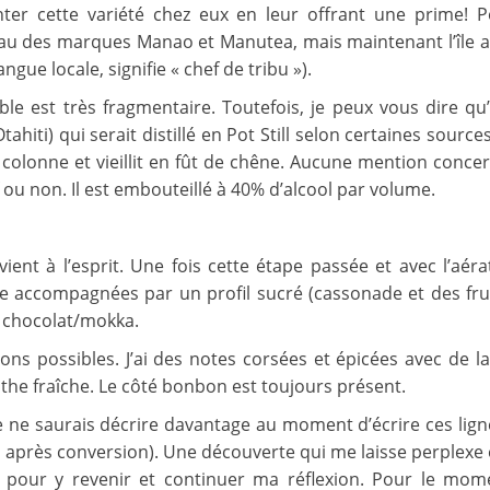
er cette variété chez eux en leur offrant une prime! P
eau des marques Manao et Manutea, mais maintenant l’île ab
gue locale, signifie « chef de tribu »).
le est très fragmentaire. Toutefois, je peux vous dire qu’i
hiti) qui serait distillé en Pot Still selon certaines source
 colonne et vieillit en fût de chêne. Aucune mention concer
uf ou non. Il est embouteillé à 40% d’alcool par volume.
nt à l’esprit. Une fois cette étape passée et avec l’aérat
 accompagnées par un profil sucré (cassonade et des frui
e chocolat/mokka.
ons possibles. J’ai des notes corsées et épicées avec de la
the fraîche. Le côté bonbon est toujours présent.
e ne saurais décrire davantage au moment d’écrire ces ligne
D après conversion). Une découverte qui me laisse perplexe
n pour y revenir et continuer ma réflexion. Pour le momen