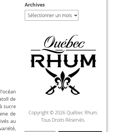
Archives
l’océan
atoll de
 à sucre
Copyright © 2026 Québec Rhum.
aine de
Tous Droits Réservés.
tivés au
variété,