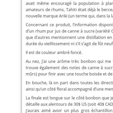
avait même encouragé la population à plant
amateurs de rhums, Tahiti était déjà le berc
nouvelle marque Ariki (un terme qui, dans la lan
Concernant ce produit, l’information disponib
d’un rhum pur jus de canne à sucre (variété Ota
que d’autres mentionnent une distillation en
durée du vieillissement ni s’il s’agit de fût ne
Il est de couleur ambré foncé.
Au nez, j’ai une arôme très bonbon qui me vie
trouve également des notes de canne à sucre
mûrs) pour finir avec une touche boisée et d
En bouche, là on part dans toutes les directi
ainsi qu’un côté floral accompagné d’une men
La finale est longue sur le côté bonbon que j
détaille aux alentours de 30$ US (soit 40$ CA
j’aurais aimé avoir un plus gros échantillo