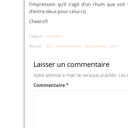
l’impression qu’il s’agit d’un rhum que soit
d’entre-deux pour celui-ci).
Cheers!!!
Catégorie
Évaluations
Mots-clés
Ariki
Polynésie française
Pur jus de canne
Tahiti
Laisser un commentaire
Votre adresse e-mail ne sera pas publiée.
Les 
Commentaire
*