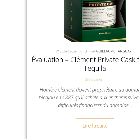
31 juillet 2026
0
Par
GUILLAUME TANGUAY
Évaluation – Clément Private Cask f
Tequila
Évaluations
Homère Clément devient propriétaire du doma
l’Acajou en 1887 qu’il achète aux enchères suiva
difficultés financières du domaine…
Lire la suite