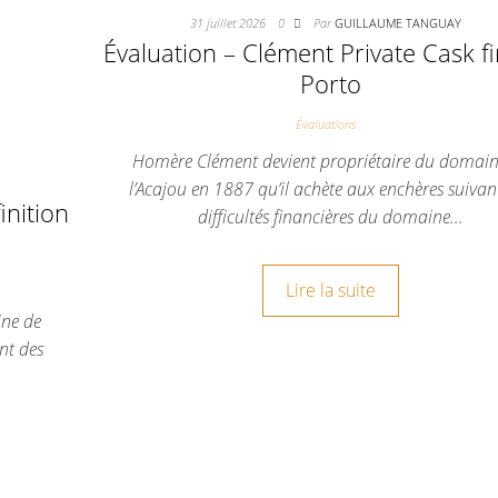
31 juillet 2026
0
Par
GUILLAUME TANGUAY
Évaluation – Clément Private Cask fi
Porto
Évaluations
Homère Clément devient propriétaire du domain
l’Acajou en 1887 qu’il achète aux enchères suivan
inition
difficultés financières du domaine…
Lire la suite
ine de
nt des