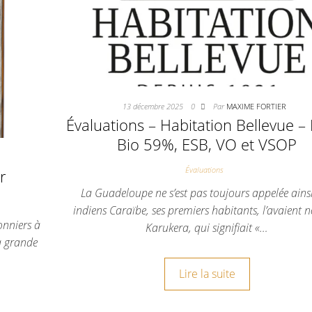
13 décembre 2025
0
Par
MAXIME FORTIER
Évaluations – Habitation Bellevue –
Bio 59%, ESB, VO et VSOP
Évaluations
r
La Guadeloupe ne s’est pas toujours appelée ainsi
indiens Caraïbe, ses premiers habitants, l’avaien
onniers à
Karukera, qui signifiait «…
à grande
Lire la suite