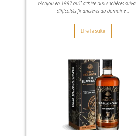
l’Acajou en 1887 qu’il achète aux enchères suiva
difficultés financières du domaine…
Lire la suite