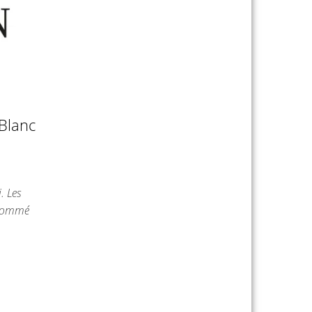
 Blanc
. Les
t nommé