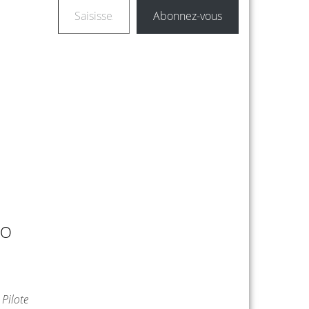
Abonnez-vous
VO
 Pilote