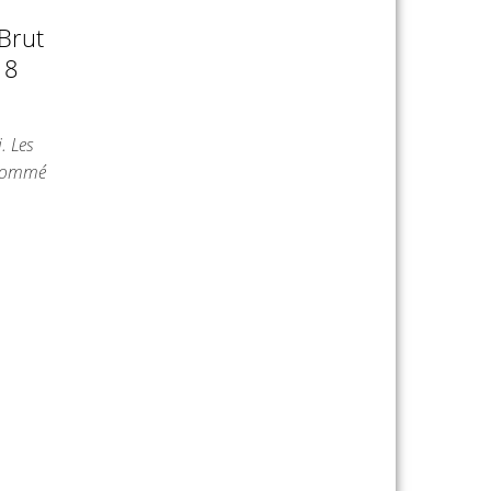
Brut
18
. Les
t nommé