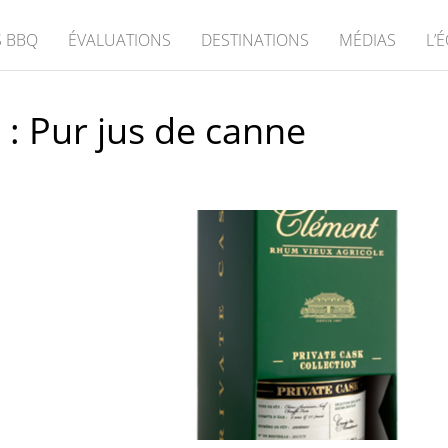
 BBQ
ÉVALUATIONS
DESTINATIONS
MÉDIAS
L’
 :
Pur jus de canne