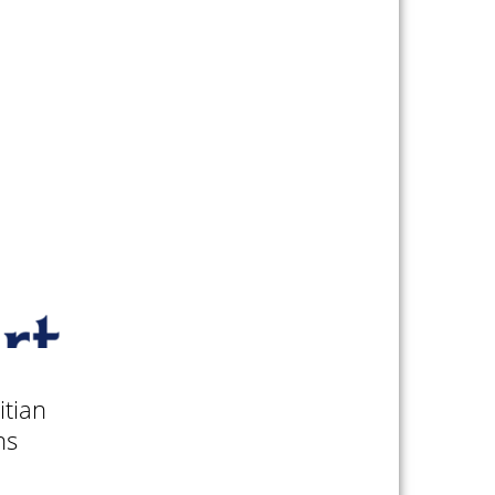
itian
ns