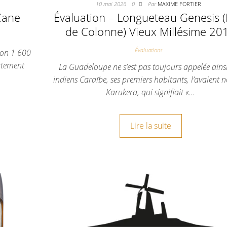
10 mai 2026
0
Par
MAXIME FORTIER
Cane
Évaluation – Longueteau Genesis (
de Colonne) Vieux Millésime 20
Évaluations
ron 1 600
rtement
La Guadeloupe ne s’est pas toujours appelée ainsi
indiens Caraïbe, ses premiers habitants, l’avaien
Karukera, qui signifiait «…
Lire la suite