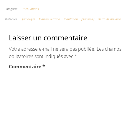
Catégorie
Évaluations
Mots-clés
Jamaïque
Maison Ferrand
Plantation
planteray
rhum de mélasse
Laisser un commentaire
Votre adresse e-mail ne sera pas publiée.
Les champs
obligatoires sont indiqués avec
*
Commentaire
*