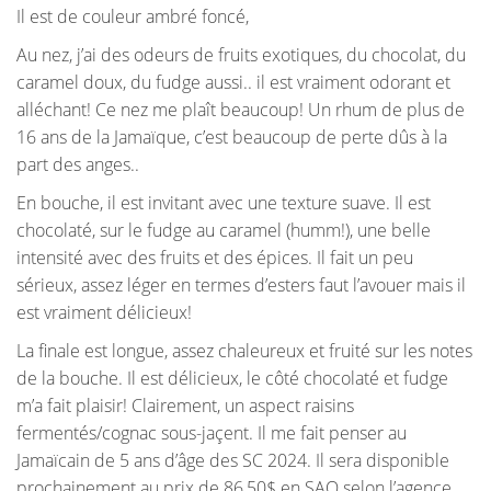
Il est de couleur ambré foncé,
Au nez, j’ai des odeurs de fruits exotiques, du chocolat, du
caramel doux, du fudge aussi.. il est vraiment odorant et
alléchant! Ce nez me plaît beaucoup! Un rhum de plus de
16 ans de la Jamaïque, c’est beaucoup de perte dûs à la
part des anges..
En bouche, il est invitant avec une texture suave. Il est
chocolaté, sur le fudge au caramel (humm!), une belle
intensité avec des fruits et des épices. Il fait un peu
sérieux, assez léger en termes d’esters faut l’avouer mais il
est vraiment délicieux!
La finale est longue, assez chaleureux et fruité sur les notes
de la bouche. Il est délicieux, le côté chocolaté et fudge
m’a fait plaisir! Clairement, un aspect raisins
fermentés/cognac sous-jaçent. Il me fait penser au
Jamaïcain de 5 ans d’âge des SC 2024. Il sera disponible
prochainement au prix de 86,50$ en SAQ selon l’agence