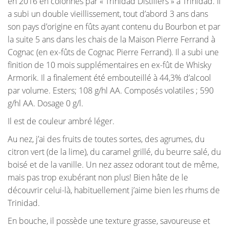
en 2016 en colonnes par « Trinidad Distillers » à Trinidad. Il
a subi un double vieillissement, tout d’abord 3 ans dans
son pays d’origine en fûts ayant contenu du Bourbon et par
la suite 5 ans dans les chais de la Maison Pierre Ferrand à
Cognac (en ex-fûts de Cognac Pierre Ferrand). Il a subi une
finition de 10 mois supplémentaires en ex-fût de Whisky
Armorik. Il a finalement été embouteillé à 44,3% d’alcool
par volume. Esters; 108 g/hl AA. Composés volatiles ; 590
g/hl AA. Dosage 0 g/l.
Il est de couleur ambré léger.
Au nez, j’ai des fruits de toutes sortes, des agrumes, du
citron vert (de la lime), du caramel grillé, du beurre salé, du
boisé et de la vanille. Un nez assez odorant tout de même,
mais pas trop exubérant non plus! Bien hâte de le
découvrir celui-là, habituellement j’aime bien les rhums de
Trinidad.
En bouche, il possède une texture grasse, savoureuse et