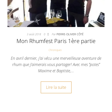
3 août 2018
0
Par
PIERRE-OLIVIER CÔTÉ
Mon Rhumfest Paris 1ère partie
Chroniques
En avril dernier, j’ai vécu une merveilleuse aventure de
rhum que j’aimerais vous partager! Avec mes ’’potes’’
Maxime et Baptiste,…
Lire la suite