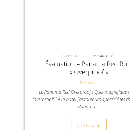
27 avril 2015
0
Par
YAN AUBÉ
Évaluation – Panama Red Ru
« Overproof »
Évaluations
Le Panama Red Overproof ! Quel magnifique
‘’overproof’’ ! À la base, j’ai toujours apprécié les
Panama.…
Lire la suite