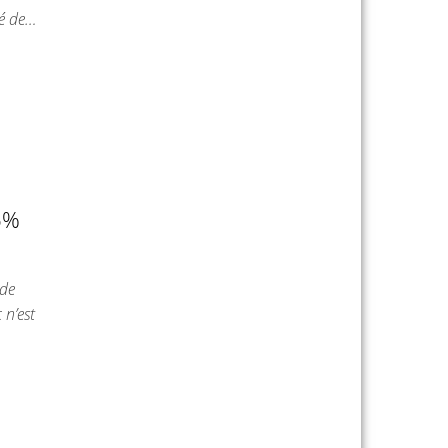
té de…
6%
 de
 n’est