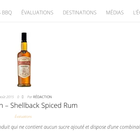
 BBQ
ÉVALUATIONS
DESTINATIONS
MÉDIAS
L’
août 2015
0
Par
RÉDACTION
on – Shellback Spiced Rum
Évaluations
duit qui ne contient aucun sucre ajouté et dispose d’une combin