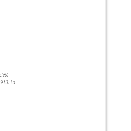
ciété
1913. La