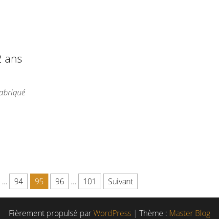
2 ans
fabriqué
…
94
95
96
…
101
Suivant
Fièrement propulsé par
WordPress
|
Thème :
Master Blog