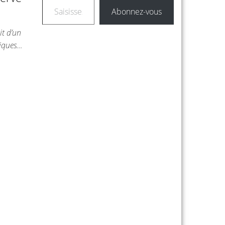
Abonnez-vous
t d’un
riques…