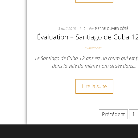
3 avril 2015
1
Par
PIERRE-OLIVIER CÔTÉ
Évaluation – Santiago de Cuba 1
Évaluations
Le Santiago de Cuba 12 ans est un rhum qui est 
dans la ville du même nom située dans…
Lire la suite
Précédent
1