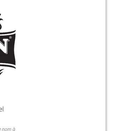
el
me nom à