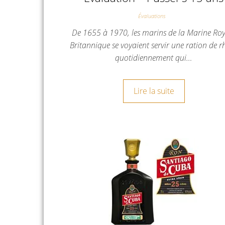
Évaluations
De 1655 à 1970, les marins de la Marine Ro
Britannique se voyaient servir une ration de 
quotidiennement qui…
Lire la suite