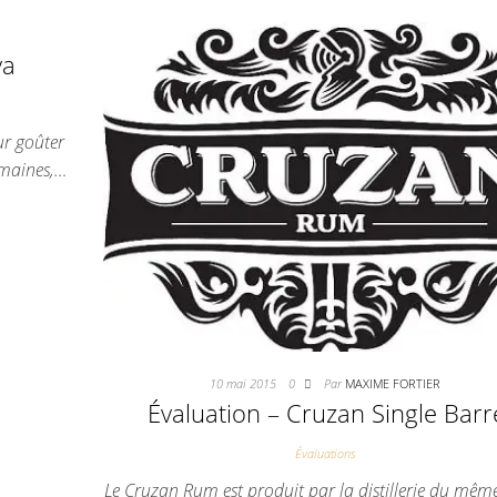
va
ur goûter
emaines,…
10 mai 2015
0
Par
MAXIME FORTIER
Évaluation – Cruzan Single Barr
Évaluations
Le Cruzan Rum est produit par la distillerie du mê