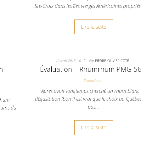
Ste-Croix dans les îles vierges Américaines proprié
Lire la suite
12 avril 2015
0
Par
PIERRE-OLIVIER CÔTÉ
m
Évaluation – Rhumrhum PMG 5
Évaluations
Après avoir longtemps cherché un rhum blanc
dégustation (bon il est vrai que le choix au Québec
 rhum
pas…
 rhums du
Lire la suite