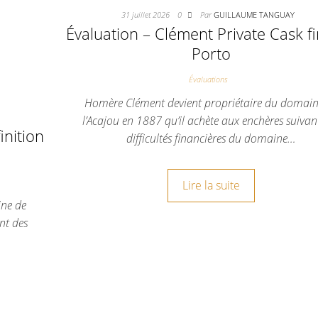
31 juillet 2026
0
Par
GUILLAUME TANGUAY
Évaluation – Clément Private Cask fi
Porto
Évaluations
Homère Clément devient propriétaire du domain
l’Acajou en 1887 qu’il achète aux enchères suivan
inition
difficultés financières du domaine…
Lire la suite
ine de
nt des