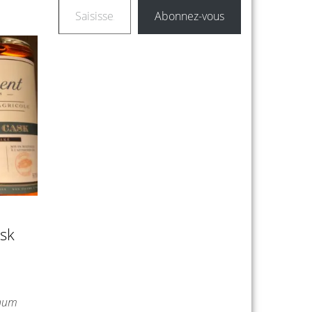
Abonnez-vous
ask
Rhum