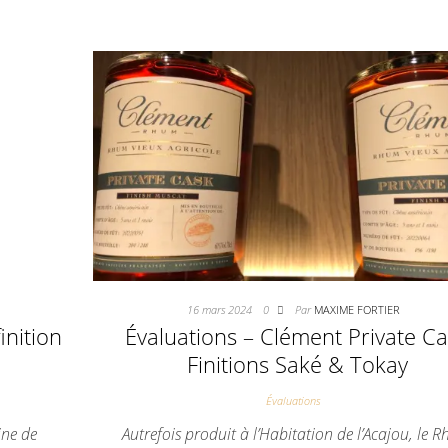
16 mars 2024
0
Par
MAXIME FORTIER
inition
Évaluations – Clément Private C
Finitions Saké & Tokay
Évaluations
ine de
Autrefois produit à l’Habitation de l’Acajou, le 