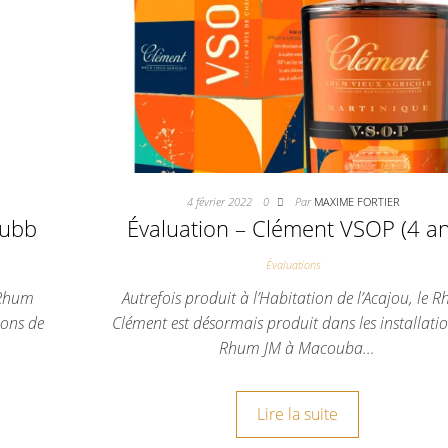
4 février 2022
0
Par
MAXIME FORTIER
rubb
Évaluation – Clément VSOP (4 an
Évaluations
e Rhum
Autrefois produit à l’Habitation de l’Acajou, le 
ions de
Clément est désormais produit dans les installati
Rhum JM à Macouba…
Lire la suite