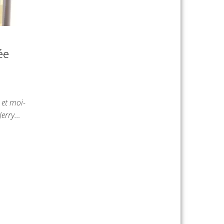
ée
et moi-
Jerry…