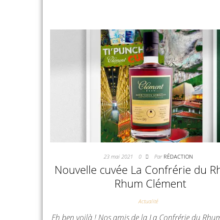
23 mai 2021
0
Par
RÉDACTION
Nouvelle cuvée La Confrérie du 
Rhum Clément
Actualité
Eh ben voilà ! Nos amis de la La Confrérie du Rhu