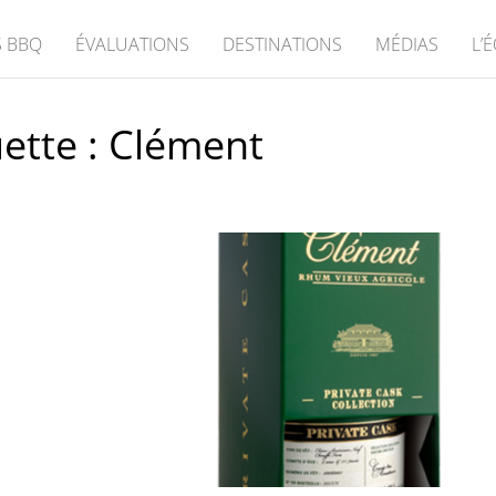
 BBQ
ÉVALUATIONS
DESTINATIONS
MÉDIAS
L’
ette :
Clément