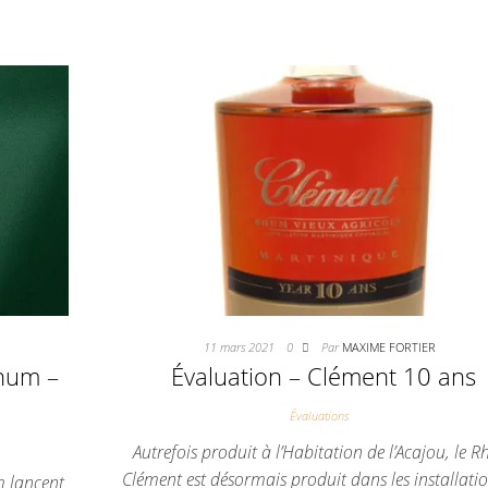
11 mars 2021
0
Par
MAXIME FORTIER
Rhum –
Évaluation – Clément 10 ans
Évaluations
Autrefois produit à l’Habitation de l’Acajou, le 
Clément est désormais produit dans les installati
m lancent