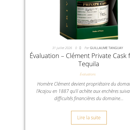
31 juillet 2026
0
Par
GUILLAUME TANGUAY
Évaluation – Clément Private Cask f
Tequila
Évaluations
Homère Clément devient propriétaire du doma
l’Acajou en 1887 qu’il achète aux enchères suiva
difficultés financières du domaine…
Lire la suite