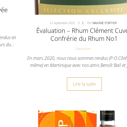
vée
12 septembre 2022
0
Par
MAXIME FORTIER
Évaluation – Rhum Clément Cuv
Confrérie du Rhum No1
endus en
eurs du…
Évaluations
En mars 2020, nous nous sommes rendus (P-O Côté 
même) en Martinique avec nos amis Benoît Bail et 
Lire la suite