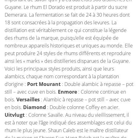
Guyane. Le rhum El Dorado est produit à partir du sucre
Demerara. La fermentation se fait de 24 à 30 heures dont
18 sont consacrées à la propagation des levures. La
distillation est véritablement ce qui constitue la légende
des rhums de la marque, puisqu’elle est équipée de
nombreux appareils historiques et uniques au monde. Elle
peut produire 24 styles de rhums différents et reproduire
ainsi les « marks » des distilleries disparues de la Guyane.
Voici les principaux styles produits, ainsi que leurs
alambics, chaque nom correspondant à la plantation
d’origine :
Port Mourant
: Double alambic à repasse – pot
still – avec cuve en bois.
Enmore
: Colonne continue en
bois.
Versailles
: Alambic à repasse – pot still – avec cuve
en bois.
Diamond
: Double colonne Coffey en acier.
Uitvlugt
: Colonne Savalle. Au niveau du vieillissement, il
est à noter que l’âge indiqué des assemblages est celui du
rhum le plus jeune. Shaun Caleb est le maître distillateur
de la maison et Sharon Sue-Hang-Baksh est la maître de